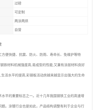
过磅
可定制
两涂两烘
自营
建
工方便快捷、抗震、防火、防雨、寿命长、免维护等特
钢铁材料机械强度高,易成型的性能,又兼有涂层材料良好
,生活水平的提高,彩钢板活动房越来越显示出强大的生命
术水平的重要标志之一。近十几年我国钢铁工业的高速增
问题。涂镀行业也是如此，产品结构调整有利于企业与行