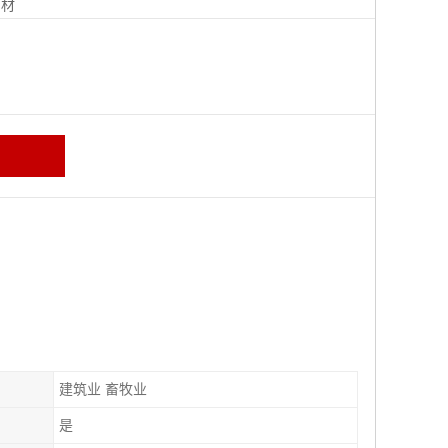
钢材
建筑业 畜牧业
是