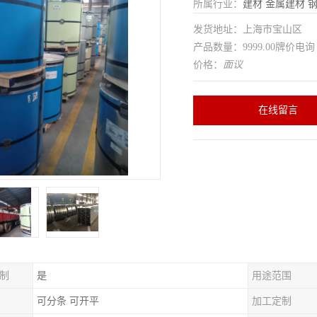
所属行业：
建材
金属建材
发货地址：上海市宝山区
产品数量：9999.00牌价电询
价格：
面议
在线留言
制
是
用途范围
可分条 可开平
加工定制