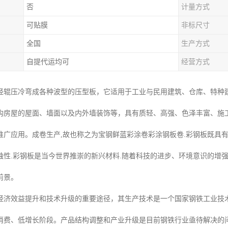
否
计量方式
可贴膜
非标尺寸
全国
生产方式
自提代运均可
经营方式
经辊压冷弯成各种波型的压型板，它适用于工业与民用建筑、仓库、特种
构房屋的屋面、墙面以及内外墙装饰等，具有质轻、高强、色泽丰富、施
推广应用。成卷生产,故也称之为宝钢鲜蓝彩涂卷彩涂钢板卷.彩钢板既具有
蚀性.彩钢板是当今世界推崇的新兴材料.随着科技的进步、环境意识的增强
前景。
经济效益提升和技术升级的重要途径，其生产技术是一个国家钢铁工业技
消费、低增长阶段。产品结构调整和产业升级是目前钢铁行业亟待解决的