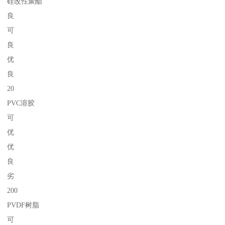
硅改性聚酯
良
可
良
优
良
20
PVC溶胶
可
优
优
良
劣
200
PVDF树脂
可