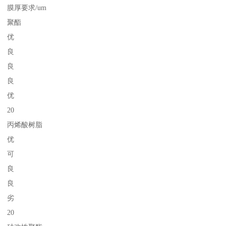
膜厚要求/um
聚酯
优
良
良
良
优
20
丙烯酸树脂
优
可
良
良
劣
20