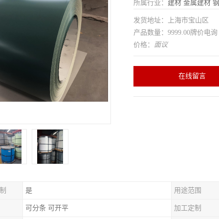
所属行业：
建材
金属建材
发货地址：上海市宝山区
产品数量：9999.00牌价电询
价格：
面议
在线留言
制
是
用途范围
可分条 可开平
加工定制