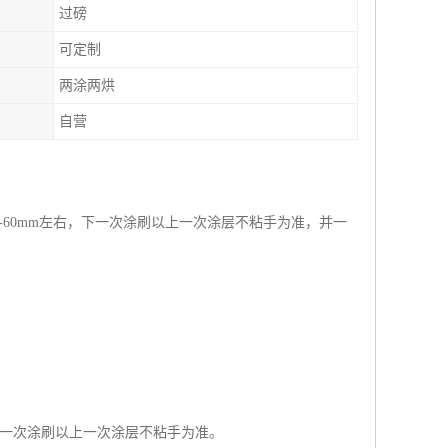
过磅
可定制
两涂两烘
自营
-60mm左右，下一次涂刷以上一次涂层不粘手为准，并一
。后一次涂刷以上一次涂层不粘手为准。