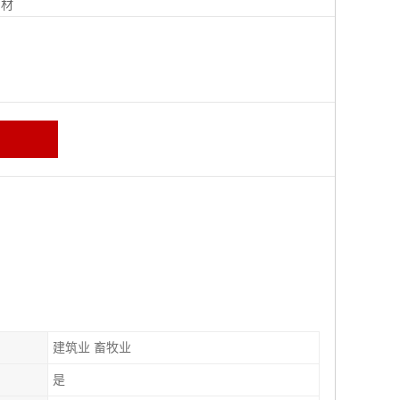
钢材
建筑业 畜牧业
是