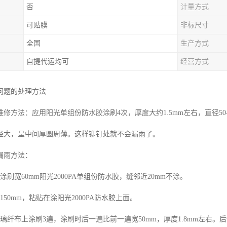
否
计量方式
可贴膜
非标尺寸
全国
生产方式
自提代运均可
经营方式
问题的处理方法
修方法：应用阳光单组份防水胶涂刷4次，厚度大约1.5mm左右，直径50
径大，呈中间厚圆周薄。这样铆钉处就不会漏雨了。
漏雨方法：
涂刷宽60mm阳光2000PA单组份防水胶，缝邻近20mm不涂。
150mm，粘贴在涂阳光2000PA防水胶上面。
璃纤布上涂刷3遍，涂刷时后一遍比前一遍宽50mm，厚度1.8mm左右