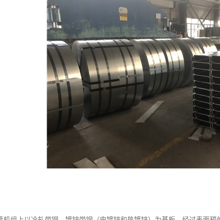
续机组上以冷轧带钢，镀锌带钢（电镀锌和热镀锌）为基板，经过表面预