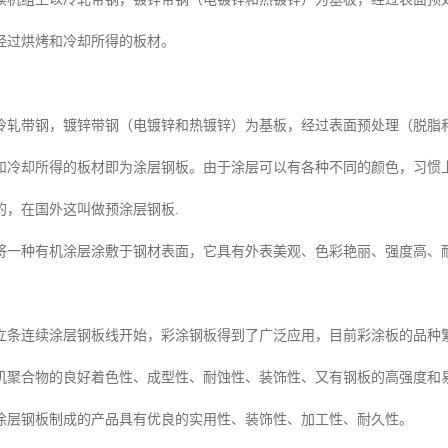
经过烘烤和冷却所得的板材。
冷轧带钢，镀锌带钢（电镀锌和热镀锌）为基板，经过表面预处理（脱脂
和冷却所得的板材即为涂层钢板。由于涂层可以有各种不同的颜色，习惯
的，在国外这叫做预涂层钢板.
将一种有机涂层涂敷于钢材表面，它具有外表美观、色彩艳丽、强度高、
。
国建立条连续涂层钢板线开始，彩涂钢板得到了广泛应用，目前彩涂板的品种
机聚合物的良好着色性、成型性、耐蚀性、装饰性、又有钢板的高强度和
涂层钢板制成的产品具有优良的实用性、装饰性、加工性、耐久性。