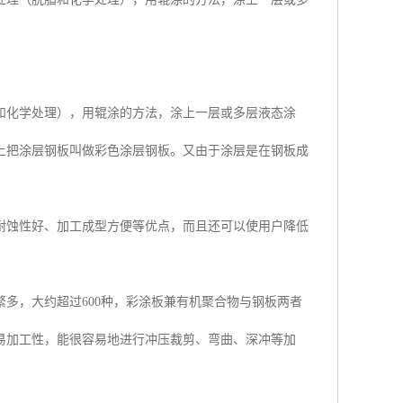
和化学处理），用辊涂的方法，涂上一层或多层液态涂
上把涂层钢板叫做彩色涂层钢板。又由于涂层是在钢板成
耐蚀性好、加工成型方便等优点，而且还可以使用户降低
繁多，大约超过600种，彩涂板兼有机聚合物与钢板两者
易加工性，能很容易地进行冲压裁剪、弯曲、深冲等加