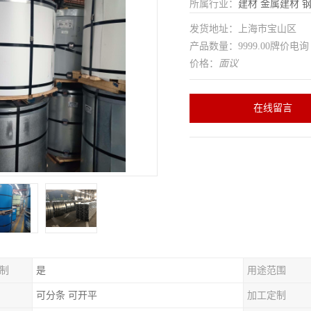
所属行业：
建材
金属建材
发货地址：上海市宝山区
产品数量：9999.00牌价电询
价格：
面议
在线留言
制
是
用途范围
可分条 可开平
加工定制