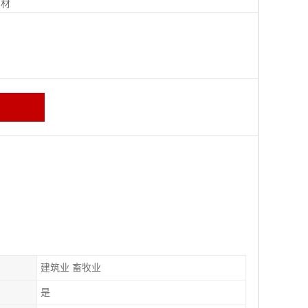
钢材
建筑业 畜牧业
是