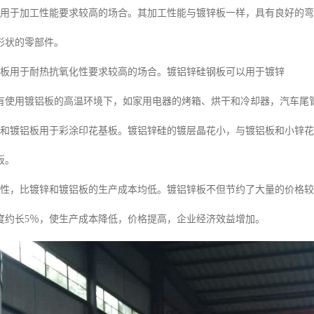
板用于加工性能要求较高的场合。其加工性能与镀锌板一样，具有良好的
形状的零部件。
钢板用于耐热抗氧化性要求较高的场合。镀铝锌硅钢板可以用于镀锌
有使用镀铝板的高温环境下，如家用电器的烤箱、烘干和冷却器，汽车尾
板和镀铝板用于彩涂印花基板。镀铝锌硅的镀层晶花小，与镀铝板和小锌
板。
济性，比镀锌和镀铝板的生产成本均低。镀铝锌板不但节约了大量的价格
度约长5％，使生产成本降低，价格提高，企业经济效益增加。