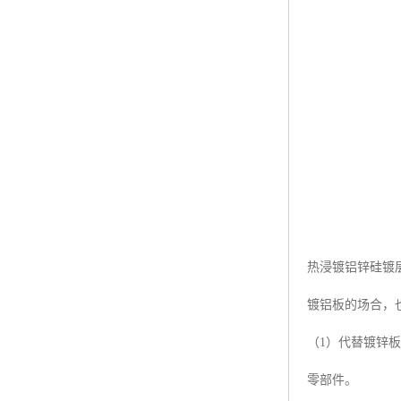
热浸镀铝锌硅镀
镀铝板的场合，
（1）代替镀锌
零部件。