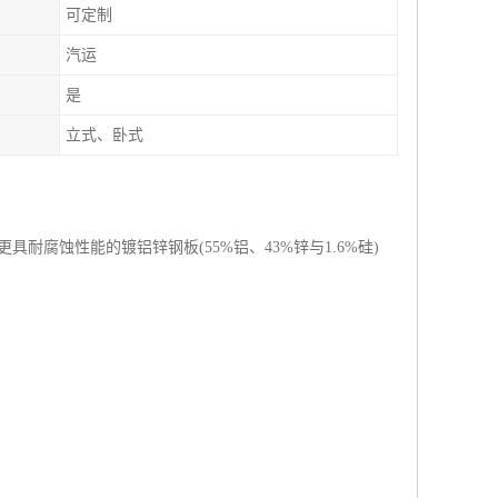
可定制
汽运
是
立式、卧式
耐腐蚀性能的镀铝锌钢板(55%铝、43%锌与1.6%硅)