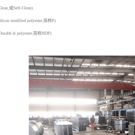
ean,或Self-Clean)
on modified polyester,简称P)
abh le polyester,简称HDP)