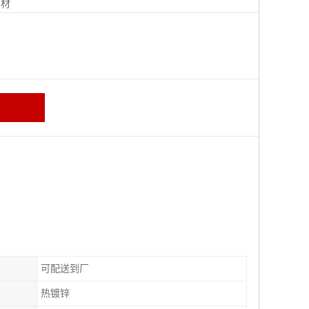
钢材
可配送到厂
热镀锌