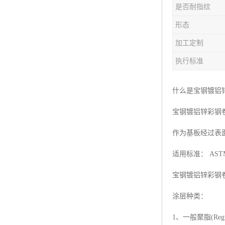
是否耐指纹
形态
加工定制
执行标准
什么是宝钢镀铝
宝钢镀铝锌彩钢卷
作为基板经过表
适用标准： ASTM A
宝钢镀铝锌彩钢
涂层种类：
1、一般聚脂(Regula