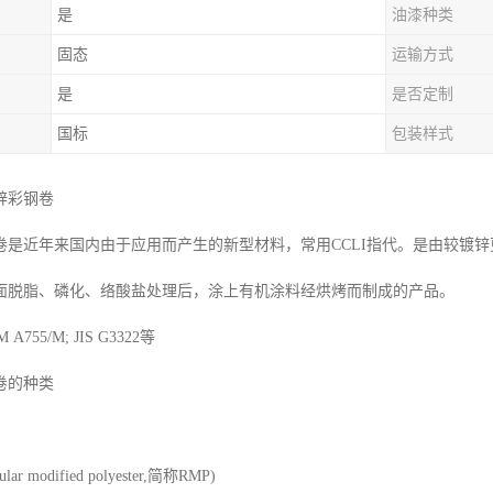
是
油漆种类
固态
运输方式
是
是否定制
国标
包装样式
锌彩钢卷
是近年来国内由于应用而产生的新型材料，常用CCLI指代。是由较镀锌更具
面脱脂、磷化、络酸盐处理后，涂上有机涂料经烘烤而制成的产品。
755/M; JIS G3322等
卷的种类
r modified polyester,简称RMP)