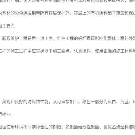
而成的产品。也因涂有各种不同颜色的有机涂料彩色钢卷板由此得名，简
为基材的彩色涂层钢带除有锌层保护外，锌层上的有机涂料起了覆盖和保护
施工要点
，彩板维护工程是后一道工序，维护工程的好坏直接影响到整体工程的外
工程的施工过程中应掌握以下施工要点，认真操作，使用正确的施工材料
、美观和良好的防腐蚀性能，又可直接加工，颜色一般分为灰白、海蓝、
运输业。
根据使用环境不同选择合适的树脂，如聚酯硅改性聚酯、聚氯乙烯塑料溶