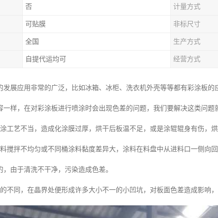
否
计量方式
可贴膜
非标尺寸
全国
生产方式
自提代运均可
经营方式
的发展应用非常的广泛，比如冰箱、冰柜、洗衣机外壳等等都有彩涂板的
容一样，在对彩涂板进行喷涂时会出现色差的问题，我们要解决这类问题
化涂工艺不当，造成化涂膜过厚，烘干后板温不足，或是涂辊辊身有伤，
涂料搅拌不均匀或不同桶涂料黏度差异大，涂料在料盘中从进料口一侧向
的，由于清洗不干净，污染造成色差。
小的不同，在晶界处便形成许多大小不一的小凹坑，对板面色差造成影响