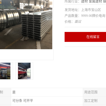
所属行业：
建材
金属建材
发货地址：上海市宝山区
产品数量：9999.00牌价电询
价格：
面议
在线留言
制
是
用途范围
可分条 可开平
加工定制