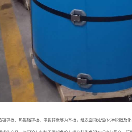
热镀锌板、热镀铝锌板、电镀锌板等为基板，经表面预处理(化学脱脂及化