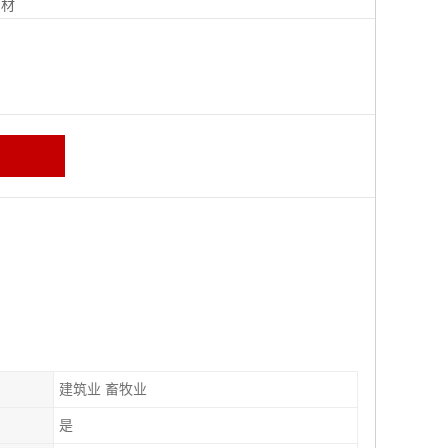
钢材
建筑业 畜牧业
是