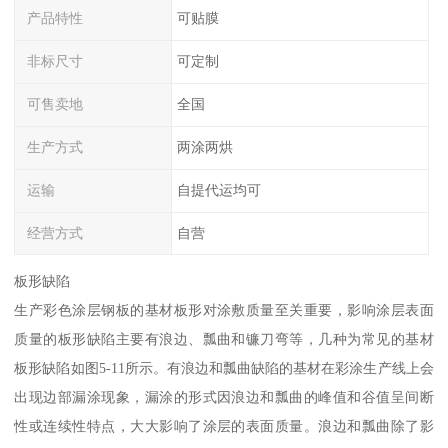
产品特性
可贴膜
非标尺寸
可定制
可售卖地
全国
生产方式
两涂两烘
运输
自提代运均可
经营方式
自营
板形缺陷
生产彩色涂层钢板的基材板形对涂敷质量至关重要，影响涂层表面
质量的板形缺陷主要有浪边、瓢曲和镰刀弯等，几种为常见的基材
板形缺陷如图5-11所示。有浪边和瓢曲缺陷的基材在彩涂生产线上会
出现边部漏涂现象，漏涂的形式因浪边和瓢曲的峰值和谷值呈间断
性或连续性特点，大大影响了涂层的表面质量。浪边和瓢曲除了影