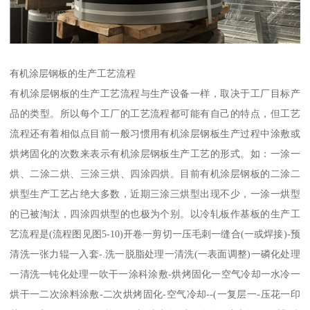
有机涂层钢板的生产工艺流程
有机涂层钢板的生产工艺流程与生产设备一样，取决于工厂目标产
品的类型。所以每个工厂的工艺流程都可能有自己的特点，但工艺
流程还有着相似点目前一般习惯用有机涂层钢板生产过程中涂敷或
烘烤固化的次数来表示有机涂层钢板生产工艺的形式。如：一涂一
烘、二涂二烘、三涂三烘、四涂四烘。目前有机涂层钢板的二涂二
烘型生产工艺占绝大多数，近期三涂三烘型出现不少，一涂一烘型
的已被淘汰，四涂四烘型的也极为个别。以冷轧板作基板的生产工
艺流程是(流程图见图5-10)开卷一剪切一压毛刺一缝合(一或焊接)-预
清洗一张力辊一入套-.洗一脱脂处理一清洗(一表面调整)一磷化处理
一清洗一钝化处理一吹干一涂科涂敷-烘烤固化一空气冷却一水冷一
烘干一二次涂料涂敷-二次烘烤固化-空气冷却--(一复层一-压花一印