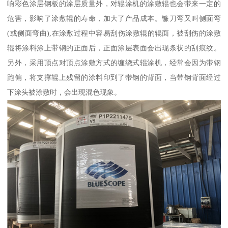
响彩色涂层钢板的涂层质量外，对辊涂机的涂敷辊也会带来一定的
危害，影响了涂敷辊的寿命，加大了产品成本。镰刀弯又叫侧面弯
(或侧面弯曲),在涂敷过程中容易刮伤涂敷辊的辊面，被刮伤的涂敷
辊将涂料涂上带钢的正面后，正面涂层表面会出现条状的刮痕纹。
另外，采用顶点对顶点涂敷方式的缠绕式辊涂机，经常会因为带钢
跑偏，将支撑辊上残留的涂料印到了带钢的背面，当带钢背面经过
下涂头被涂敷时，会出现混色现象。