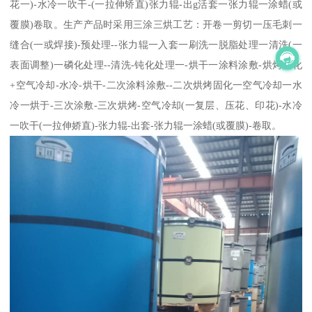
花一)-水冷一吹干-(一拉伸矫直)张力辊-出g活套一张力辊一涂蜡(或
覆膜)卷取。生产产品时采用三涂三烘工艺：开卷一剪切一压毛刺一
缝合(一或焊接)-预处理--张力辊一入套一刷洗一脱脂处理一清洗(一
表面调整)一磷化处理--清洗-钝化处理一-烘干一涂料涂敷-烘烤固化
+空气冷却-水冷-烘干-二次涂料涂敷--二次烘烤固化一空气冷却一水
冷一烘于-三次涂敷-三次烘烤-空气冷却(一复层、压花、印花)-水冷
一吹干(一拉伸娇直)-张力辊-出套-张力辊一涂蜡(或覆膜)-卷取。