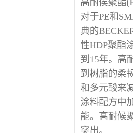
高耐侯聚酯(HDP、
对于PE和S
典的BECKE
性HDP聚
到15年。
到树脂的柔
和多元酸来
涂料配方中
能。高耐候
突出。