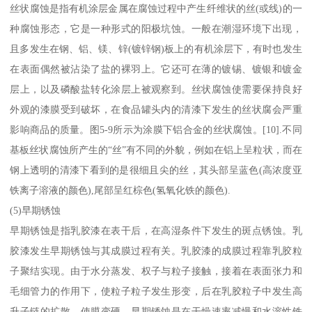
丝状腐蚀是指有机涂层金属在腐蚀过程中产生纤维状的丝(或线)的一
种腐蚀形态，它是一种形式的阳极坑蚀。一般在潮湿环境下出现，
且多发生在钢、铝、镁、锌(镀锌钢)板上的有机涂层下，有时也发生
在表面偶然被沾染了盐的裸羽上。它还可在薄的镀锡、镀银和镀金
层上，以及磷酸盐转化涂层上被观察到。丝状腐蚀使需要保持良好
外观的漆膜受到破坏，在食品罐头内的清漆下发生的丝状腐会严重
影响商品的质量。图5-9所示为涂膜下铝合金的丝状腐蚀。[10].不同
基板丝状腐蚀所产生的“丝”有不同的外貌，例如在铝上呈粒状，而在
钢上透明的清漆下看到的是很细且尖的丝，其头部呈蓝色(高浓度亚
铁离子溶液的颜色),尾部呈红棕色(氢氧化铁的颜色).
(5)早期锈蚀
早期锈蚀是指乳胶漆在表干后，在高湿条件下发生的斑点锈蚀。乳
胶漆发生早期锈蚀与其成膜过程有关。乳胶漆的成膜过程靠乳胶粒
子聚结实现。由于水分蒸发、权子与粒子接触，接着在表面张力和
毛细管力的作用下，使粒子粒子发生形变，后在乳胶粒子中发生高
升子链的扩散，使膜变硬，早期锈蚀是在干燥速率减慢和水溶性铁