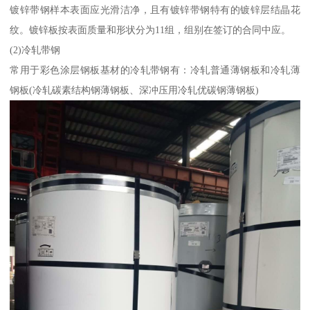
镀锌带钢样本表面应光滑洁净，且有镀锌带钢特有的镀锌层结晶花
纹。镀锌板按表面质量和形状分为11组，组别在签订的合同中应。
(2)冷轧带钢
常用于彩色涂层钢板基材的冷轧带钢有：冷轧普通薄钢板和冷轧薄
钢板(冷轧碳素结构钢薄钢板、深冲压用冷轧优碳钢薄钢板)