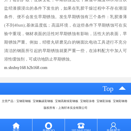
盐经漆膜浸出的条件下发生的，如果在乳胶干燥过程中不存在潮湿
条件、便不会发生早期锈蚀。发生早期锈蚀有三个条件：乳胶漆薄
(不到40um);基体温度低；高温环境，在这些条件下早期锈蚀可在实
验中重现，钢材表面的活性对早期锈蚀有影响，活性大的表面，早
期锈蚀严重。例如，经喷丸研磨见白的钢面比电动工具进行不充分
清洁的钢面所引起的早期锈蚀就要严重一些，在涂料配方中加人可
溶性缓蚀剂，可成功地防止早期锈蚀。
m.shxbsy168.b2b168.com
Top
主营产品：宝钢彩钢板 宝钢氟碳彩钢板 宝钢高耐候彩钢板 宝钢彩涂卷 宝钢彩涂板 宝钢彩钢卷
版权所有：上海轩本实业有限公司
首页
在线QQ
18116413584
在线留言