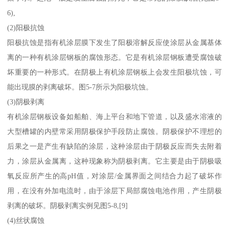
6),
(2)阳极抗蚀
阳极抗蚀是指有机涂层膜下发生了阳极溶解反应使涂层从金属基体
离的一种有机涂层钢板的腐蚀形态。它是有机涂层钢板遭受腐蚀破
坏重要的一种形式。在阴极上有机涂层钢板上会发生阳极坑蚀，可
能出现膜的剥离破坏。图5-7所示为阳极坑蚀。
(3)阴极剥离
有机涂层钢板设备如船舶、海上平台和地下管道，以及盛水溶液的
大型槽罐的内壁常采用阴极保护手段防止腐蚀。阴极保护不理想的
后果之一是产生有缺陷的涂层，这种涂层由于阴极反应而失去附着
力，涂层从金属离，这种现象称为阴极剥离。它主要是由于阴极吸
氧反应所产生的高pH值，对涂层/金属界面之间结合力起了破坏作
用，在没有外加电流时，由于涂层下局部腐蚀电池作用，产生阴极
剥离的破坏。阴极剥离实例见图5-8,[9]
(4)丝状腐蚀