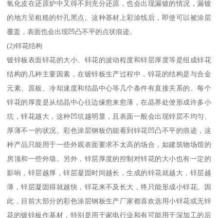
氧化皮在还原炉中又得不到充分还原，也会出现漏镀的情况，漏镀
的地方呈粗糙的针孔黑点。这种基材上彩涂线后，即使可以被涂层
覆盖，表面也会出现凹凸不平的点状痕迹。
(2)锌花结构
镀锌板表面锌花的大小、锌花的波动程度和锌层厚度等是组成锌花
结构的几种主要因素，在镀锌板生产过程中，锌花的结构是与合金
元素、原板、冷却速度和结晶中心等几个条件有直接关系的。每个
锌花的厚度是从结晶中心往边缘愈来愈薄，在晶界处便形成许多小
坑，锌花越大，这种凹坑越明显，且表面一般会出现锌层不均匀、
厚薄不一的状况。彩色涂层钢板仍能看到锌花凹凸不平的痕迹，这
种产品只能用于一些外观表面要求不太高的场合，如建筑物场馆的
房顶和一些外墙。另外，锌层厚度的控制对锌花的大小也有一定的
影响，锌层越厚，锌层凝固时间越长，生成的锌花就越大，锌层越
薄，锌层凝固得就越快，锌花来不及长大，终只能形成小锌花。因
此，目前大部分的彩色涂层钢板生产厂家都喜欢选用小锌花或无锌
花的镀锌板作基材，特别是用于家电行业和有可能用于深加工的后