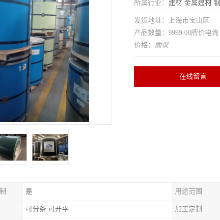
所属行业：
建材
金属建材
发货地址：上海市宝山区
产品数量：9999.00牌价电询
价格：
面议
在线留言
制
是
用途范围
可分条 可开平
加工定制