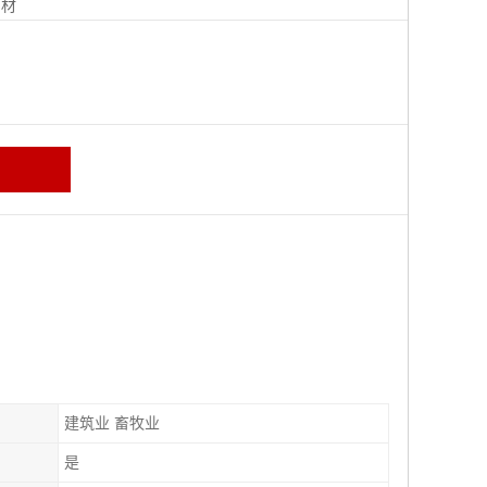
钢材
建筑业 畜牧业
是