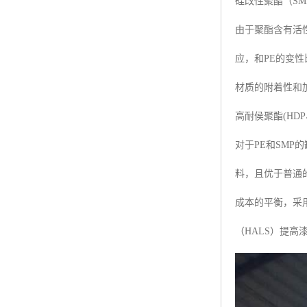
硅改性聚酯（SMP,Sili
由于聚酯含有活性
应，和PE的变性
材质的附着性和
高耐侯聚酯(HDP、Hig
对于PE和SMP的
料，且优于普通
成本的平衡，采
（HALS）提