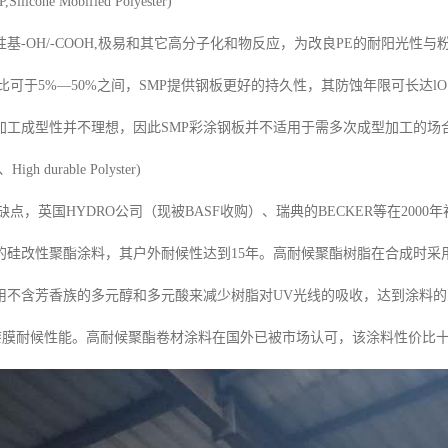
cone Mobified Polyester)
基-OH/-COOH,极易和其它高分子化和物反应，为改良PE的耐阳光性与粉
比可于5%—50%之间，SMP提供钢板更好的持久性，其防蚀年限可长达lO－1
加工成型性并不理想，因此SMP彩涂钢板并不适用于需多次成型加工的场
h durable Polyster)
缺点，英国HYDRO公司（现被BASF收购）、瑞典的BECKER等在2000年
的硅改性聚酯涂料，其户外耐候性达到15年。高耐候聚酯树脂在合成时采
用不含芳香族的多元醇和多元酸来减少树脂对UV光线的吸收，达到涂料
高漆膜耐候性能。高耐候聚酯卷材涂料在国外已被市场认可，该涂料性价比