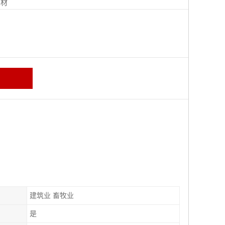
钢材
建筑业 畜牧业
是