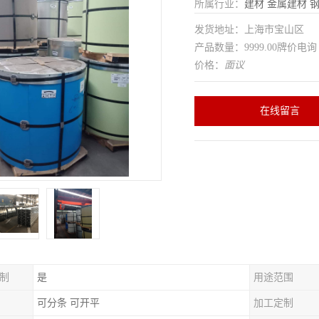
所属行业：
建材
金属建材
发货地址：上海市宝山区
产品数量：9999.00牌价电询
价格：
面议
在线留言
制
是
用途范围
可分条 可开平
加工定制