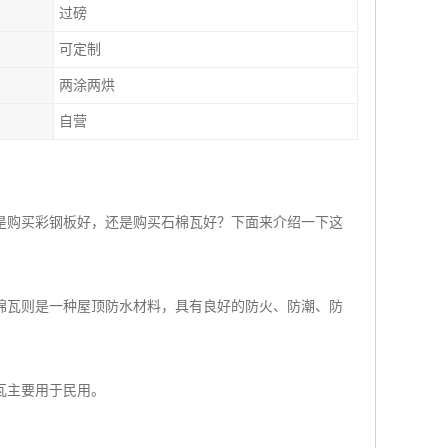
过磅
可定制
两涂两烘
自营
是购买彩钢板好，还是购买石棉瓦好？下面来介绍一下这
棉瓦则是一种屋顶防水材料，具有良好的防火、防潮、防
瓦主要用于民用。