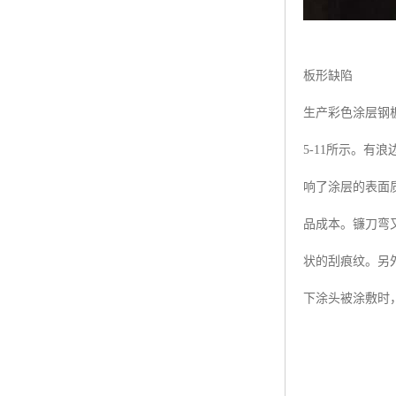
板形缺陷
生产彩色涂层钢
5-11所示。
响了涂层的表面
品成本。镰刀弯
状的刮痕纹。另
下涂头被涂敷时