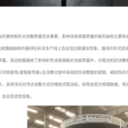
板的基材板形对涂敷质量至关重要，影响涂层表面质量的板形缺陷主要有
有浪边和瓢曲缺陷的基材在彩涂生产线上会出现边部漏涂现象，漏涂的形式
质量。浪边和瓢曲除了影响彩色涂层钢板的涂层质量外，对辊涂机的涂敷
又叫侧面弯(或侧面弯曲),在涂敷过程中容易刮伤涂敷辊的辊面，被刮伤
外，采用顶点对顶点涂敷方式的缠绕式辊涂机，经常会因为带钢跑偏，将
，会出现混色现象。