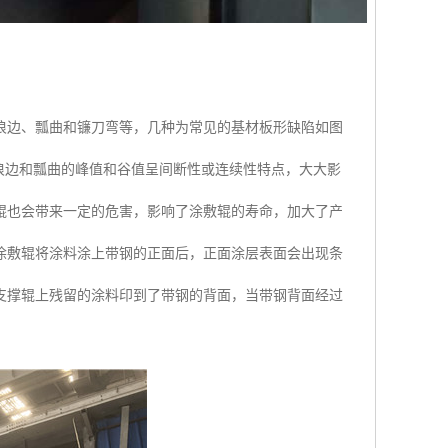
浪边、瓢曲和镰刀弯等，几种为常见的基材板形缺陷如图
因浪边和瓢曲的峰值和谷值呈间断性或连续性特点，大大影
辊也会带来一定的危害，影响了涂敷辊的寿命，加大了产
的涂敷辊将涂料涂上带钢的正面后，正面涂层表面会出现条
支撑辊上残留的涂料印到了带钢的背面，当带钢背面经过