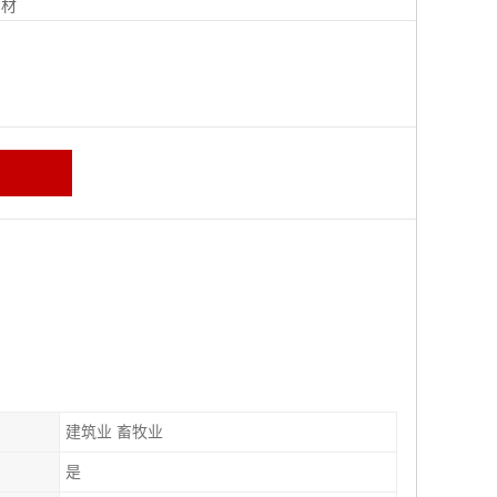
钢材
建筑业 畜牧业
是