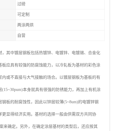
过磅
可定制
两涂两烘
自营
材，其中镀层钢板包括热镀锌、电镀锌、电镀锡、合金化
基板应具有较强的防腐蚀能力，以冷轧板为基材的彩色涂
室内或不直接与大气接触的场合。以镀层钢板为基板的有
5~30pum)本身就具有很强的防锈能力，再加上有机涂
板的耐腐蚀性，因此以锌层较薄(5~8um)的电镀锌钢
样更显得经济实用。基材的选择一般由供需双方共同协
方案来确定。另外，在确定涂层基材的类型后，还应按其