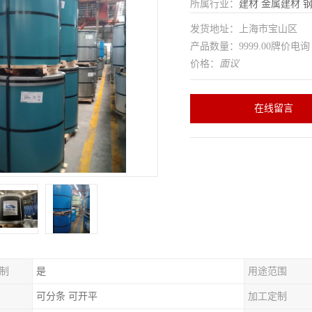
所属行业：
建材
金属建材
发货地址：上海市宝山区
产品数量：9999.00牌价电询
价格：
面议
在线留言
制
是
用途范围
可分条 可开平
加工定制