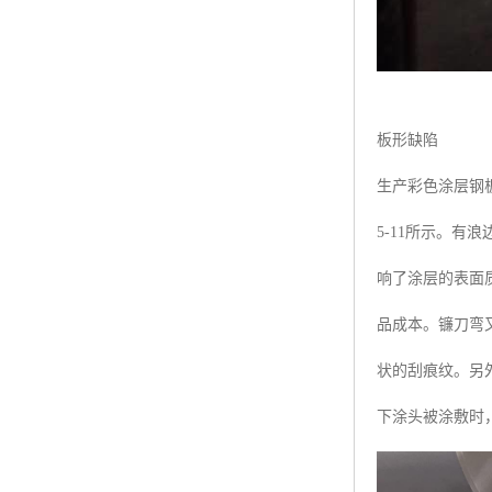
板形缺陷
生产彩色涂层钢
5-11所示。
响了涂层的表面
品成本。镰刀弯
状的刮痕纹。另
下涂头被涂敷时