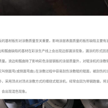
板的基材板形对涂敷质量至关重要，影响涂层表面质量的板形缺陷主要有
有浪边和瓢曲缺陷的基材在彩涂生产线上会出现边部漏涂现象，漏涂的形式
质量。浪边和瓢曲除了影响彩色涂层钢板的涂层质量外，对辊涂机的涂敷
又叫侧面弯(或侧面弯曲),在涂敷过程中容易刮伤涂敷辊的辊面，被刮伤
外，采用顶点对顶点涂敷方式的缠绕式辊涂机，经常会因为带钢跑偏，将
，会出现混色现象。