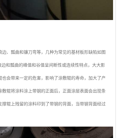
浪边、瓢曲和镰刀弯等，几种为常见的基材板形缺陷如图
因浪边和瓢曲的峰值和谷值呈间断性或连续性特点，大大影
辊也会带来一定的危害，影响了涂敷辊的寿命，加大了产
的涂敷辊将涂料涂上带钢的正面后，正面涂层表面会出现条
支撑辊上残留的涂料印到了带钢的背面，当带钢背面经过