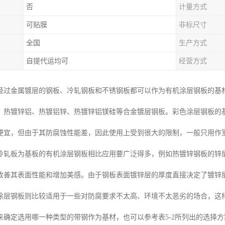
否
计量方式
可贴膜
非标尺寸
全国
生产方式
自提代运均可
经营方式
经过金属镀层的钢板、冷轧钢板和不锈钢板都可以作为有机涂层钢板的基
、热镀锌铝、热镀铝锌、热镀锌铝镁硅等合金镀层钢板。彩色涂层钢板的
便宜，但由于其防腐蚀性能差，因此使用上受到很大的限制，一般只用作
轧板为基板的有机涂层钢板相比应用要广泛得多，例如热镀锌钢板的锌层(1
改善其表面性能和增加美感。由于钢板表面镀锌层的厚度直接决定了镀锌层钢
涂层钢板则比较适用于一些对防腐要求不太高、环境不太恶劣的场合，这
来确定选用哪一种类型的带钢作为基材，也可以参考表5-2所列出的选择