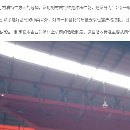
材质特性方面的选择，常用的材质特性是冲压性能，通常分为：CQ(一般),DQ(
深冲级).除了选好基材的种类以外，对每一种基材的质量要求也需严格控制
品标准，制定套本企业对基材上机前的验收制度。这些验收标准主要从两