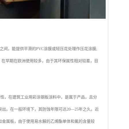
m之间，能提供平滑的PVC涂膜或轻压花处理作压花涂膜;
弱。在早期在欧洲使用较多，由于其环保属性相对较差，目
持性，在建筑工业用彩涂钢板涂料中，是属于产品，且分
出。在一般环境下，其防蚀年限可达20—25年之久。近
和金属板，由于使用易水解的乙烯酯单体和氟的含量较