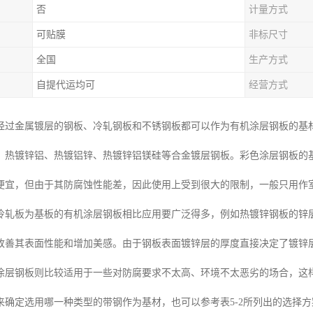
否
计量方式
可贴膜
非标尺寸
全国
生产方式
自提代运均可
经营方式
经过金属镀层的钢板、冷轧钢板和不锈钢板都可以作为有机涂层钢板的基
、热镀锌铝、热镀铝锌、热镀锌铝镁硅等合金镀层钢板。彩色涂层钢板的
便宜，但由于其防腐蚀性能差，因此使用上受到很大的限制，一般只用作
轧板为基板的有机涂层钢板相比应用要广泛得多，例如热镀锌钢板的锌层(1
改善其表面性能和增加美感。由于钢板表面镀锌层的厚度直接决定了镀锌层钢
涂层钢板则比较适用于一些对防腐要求不太高、环境不太恶劣的场合，这
来确定选用哪一种类型的带钢作为基材，也可以参考表5-2所列出的选择