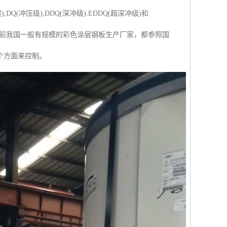
冲压级),DDQ(深冲级).EDDQ(超深冲级)和
。目前我国一般有规模的彩色涂层钢板生产厂家，都参照国
个方面来控制。