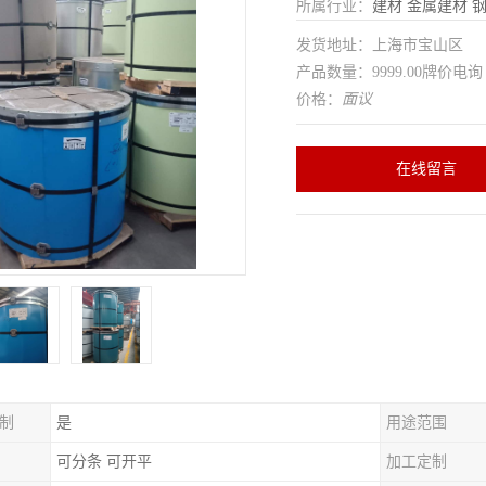
所属行业：
建材
金属建材
发货地址：上海市宝山区
产品数量：9999.00牌价电询
价格：
面议
在线留言
制
是
用途范围
可分条 可开平
加工定制