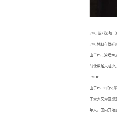
PVC 塑料溶胶（PVC
PVC树脂有很好
由于PVC涂膜
前使用越来越少
PVDF
由于PVDF的
子量大又为直键
年来，国内开始