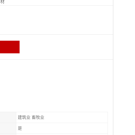
钢材
建筑业 畜牧业
是