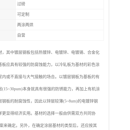
过磅
可定制
两涂两烘
自营
材，其中镀层钢板包括热镀锌、电镀锌、电镀锡、合金化
基板应具有较强的防腐蚀能力，以冷轧板为基材的彩色涂
室内或不直接与大气接触的场合。以镀层钢板为基板的有
5~30pum)本身就具有很强的防锈能力，再加上有机涂
板的耐腐蚀性，因此以锌层较薄(5~8um)的电镀锌钢
样更显得经济实用。基材的选择一般由供需双方共同协
方案来确定。另外，在确定涂层基材的类型后，还应按其