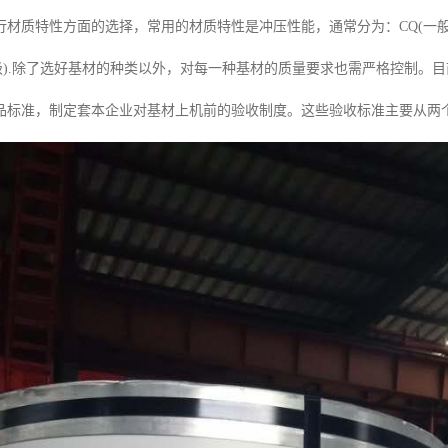
材质特性方面的选择，常用的材质特性是冲压性能，通常分为：CQ(一般),DQ(
深冲级).除了选好基材的种类以外，对每一种基材的质量要求也需严格控制
品标准，制定套本企业对基材上机前的验收制度。这些验收标准主要从两