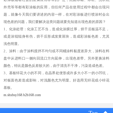
外壳等等都有彩涂板的应用，但任何产品在使用过程中都会出现问
题，就像今天我们要讲述的内容一样，在对彩涂板进行喷涂时会出
现色差的问题，我们要解决这类问题就要先知道出现色差的原因？
1、化涂处理：化涂工艺不当，造成化涂膜过厚，烘干后板温不足，
或是涂辊辊身有伤，烘干后形成发黄斑块，造成彩涂板色差，尤其
浅色明显。
2、涂料：由于涂料搅拌不均匀或不同桶涂料黏度差异大，涂料在料
盘中从进料口一侧向回流口方向延伸，出现色差带。另外更换涂料
颜色，特比是颜色反差较大的，由于清洗不干净，污染造成色差。
3、基板锌花大小的不同，在晶界处便形成许多大小不一的小凹坑，
对板面色差造成影响，对浅颜色尤为明显。好选用无锌花或小锌花
基板。
m.shxbsy168.b2b168.com
Top