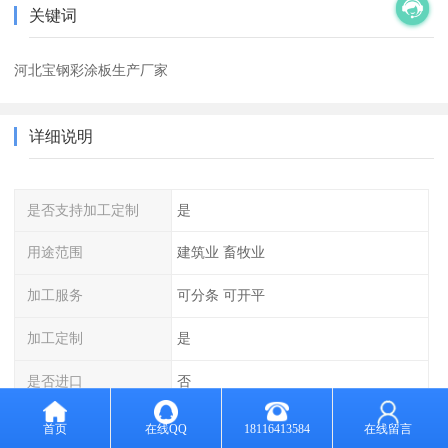
关键词
河北宝钢彩涂板生产厂家
详细说明
是否支持加工定制
是
用途范围
建筑业 畜牧业
加工服务
可分条 可开平
加工定制
是
是否进口
否
计量方式
过磅
首页
在线QQ
18116413584
在线留言