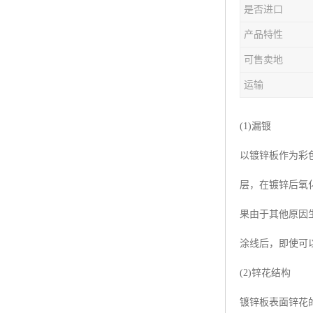
是否进口
产品特性
可售卖地
运输
(1)漏镀
以镀锌板作为彩
层，在镀锌后氧
果由于其他原因
涂线后，即使可
(2)锌花结构
镀锌板表面锌花