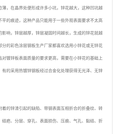
愈薄，在晶界处便形成许多小坑，锌花越大，这种凹坑越
不平的痕迹，这种产品只能用于一些外观表面要求不太高
的影响，锌层越厚，锌层凝固时间越长，生成的锌花就越
部分的彩色涂层钢板生产厂家都喜欢选用小锌花或无锌花
品对镀锌板表面质量的要求更高，需要在小锌花的基础上
。有的采用热镀锌钢板经过合金化处理获得无光泽、无锌
附着的锌渣引起的缺陷、带钢表面互相折合的折叠纹、转
：结疤、分层、穿孔、表面损伤、压痕、气孔、黏结、折