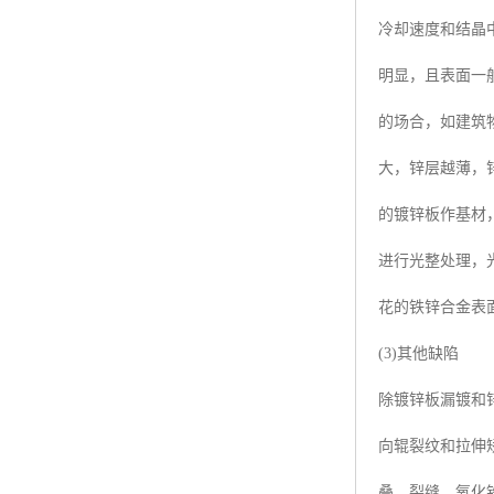
冷却速度和结晶
明显，且表面一
的场合，如建筑
大，锌层越薄，
的镀锌板作基材
进行光整处理，
花的铁锌合金表
(3)其他缺陷
除镀锌板漏镀和
向辊裂纹和拉伸
叠、裂缝、氧化