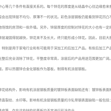
中心等几个条件有直接关系的。每个锌花的厚度是从结晶中心往边缘愈来
般会出现锌层不均匀、厚薄不一的状况。彩色涂层钢板仍能看到锌花凹凸
物场馆的房顶和一些外墙。另外，锌层厚度的控制对锌花的大小也有一定
锌层凝固得就越快，锌花来不及长大，终只能形成小锌花。因此，目前大
，特别是用于家电行业和有可能用于深加工的后加工产品。有些后加工产
光整后完全消除了锌花，平整度非常高，涂层后的产品用途范围更加广阔
面，即以热镀锌合金化钢板作为基板，制得有机涂层钢板。
锌花结构外，影响有机涂层钢板质量的镀锌板表面缺陷还有：镀锌板表面
矫直裂纹、水印等。影响有机涂层钢板质量的冷轧带钢表面缺陷一般包括
铁皮等，存在这些缺陷的基板均不宜进行彩涂作业。