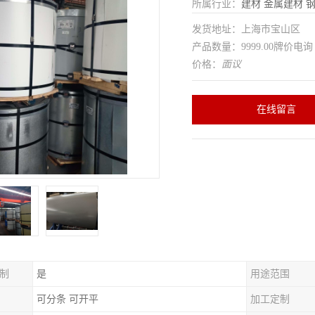
所属行业：
建材
金属建材
发货地址：上海市宝山区
产品数量：9999.00牌价电询
价格：
面议
在线留言
制
是
用途范围
可分条 可开平
加工定制