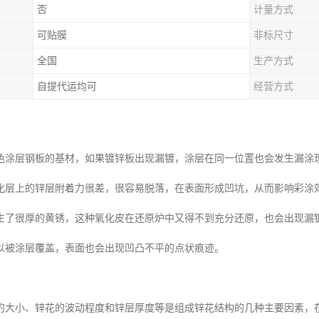
否
计量方式
可贴膜
非标尺寸
全国
生产方式
自提代运均可
经营方式
色涂层钢板的基材，如果镀锌板出现漏镀，涂层在同一位置也会发生漏涂
化层上的锌层附着力很差，很容易脱落，在表面形成凹坑，从而影响彩涂
生了很厚的黄锈，这种氧化皮在还原炉中又得不到充分还原，也会出现漏
以被涂层覆盖，表面也会出现凹凸不平的点状痕迹。
的大小、锌花的波动程度和锌层厚度等是组成锌花结构的几种主要因素，