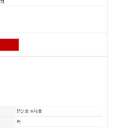
钢材
建筑业 畜牧业
是