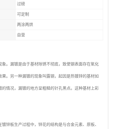
过磅
可定制
两涂两烘
自营
现象。漏镀是由于基材除锈不彻底，致使钢表面存在氧化
效果。另一种漏镀的现象叫露钢，起因是热镀锌的基材如
镀的情况，漏镀的地方呈粗糙的针孔黑点。这种基材上彩
在镀锌板生产过程中，锌花的结构是与合金元素、原板、