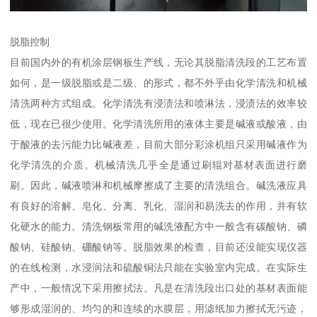
脱脂控制
目前国内外的有机涂层钢板生产线，无论其脱脂清洗段的工艺布置
如何，是一级脱脂或是二级、的形式，都不外乎由化学清洗和机械
清洗两种方式组成。化学清洗有浸渍法和喷淋法，浸渍法的效率较
低，现在已很少使用。化学清洗所用的液体主要是碱液或酸液，由
于酸液的去污能力比碱液差，目前大部分彩涂机组只采用碱液作为
化学清洗的介质。机械清洗几乎全是通过刷辊对基材表面进行磨
刷。因此，碱液喷淋和机械摩擦成了主要的清洗组合。碱洗液应具
有良好的溶解、皂化、分离、乳化、湿润和易洗去的作用，并有软
化硬水的能力。清洗钢板常用的碱洗液配方中一般含有碳酸钠、磷
酸钠、硅酸钠、硼酸钠等。脱脂效果的检查，目前还没能实现仪器
的在线检测，水浸润法和硫酸铜法只能在实验室内完成。在实际生
产中，一般情况下采用擦拭法。凡是在清洗段出口处的基材表面能
够形成湿润的、均匀的和连续的水膜层，用滤纸加力擦拭无污迹，