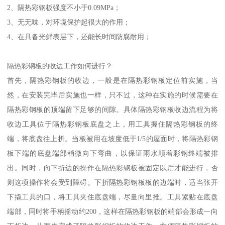
2、隔热彩钢板强度不小于0.09MPa；
3、无无味，对环境保护起很大的作用；
4、在具备光鲜表层下，还能长时间防腐耐用；
隔热彩钢板的收边工作如何进行？
首先，隔热彩钢板的收边，一般是在隔热彩钢板定位前实施，当
然，在安装完毕后实施也一样，只不过，这种在实施的时候需要在
隔热彩钢板的顶端留下足够的间隙。具体隔热彩钢板收边流程为将
收边工具位于隔热彩钢板底盘之上，用工具握住隔热彩钢板的终
端，将底盘往上折。当板被用在坡度低于1/5的屋面时，将隔热彩钢
板下端的底盘端部稍微向下弯曲，以保证雨水顺着彩钢终端被排
出。同时，向下折边的操作在隔热彩钢板被固定以后才能进行，否
则这项操作将会受到障碍。下折隔热彩钢板板的边端时，适当张开
下撬工具的口，将工具夹住底盘端，尽量向里推。工具紧贴在底盘
端部，同时将手柄摇动约200，这样在隔热彩钢板的端部会形成一向