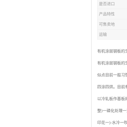
是否进口
产品特性
可售卖地
运输
有机涂层钢板的
有机涂层钢板的
似点目前一般习
四涂四烘。目前
以冷轧板作基板的
整)一磷化处理一
印花一)-水冷一