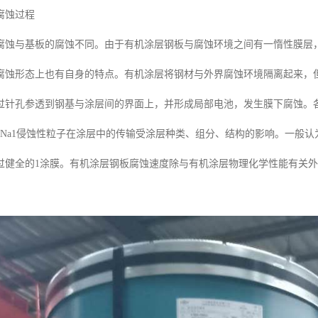
腐蚀过程
腐蚀与基板的腐蚀不同。由于有机涂层钢板与腐蚀环境之间有一惰性膜层
腐蚀形态上也有自身的特点。有机涂层将钢材与外界腐蚀环境隔离起来，
过针孔参透到钢基与涂层间的界面上，并形成局部电池，发生膜下腐蚀。
DCI-DNa1侵蚀性粒子在涂层中的传输受涂层种类、组分、结构的影响。
过健全的1涂膜。有机涂层钢板腐蚀速度除与有机涂层物理化学性能有关