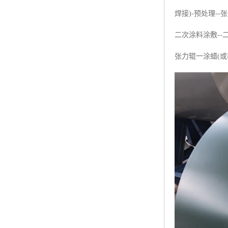
焊接)-预处理-
二次涂料涂敷--
张力辊一涂蜡(或