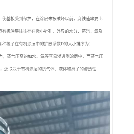
，使基板受到保护，在涂层未被破坏以前，腐蚀速率要比
但有机涂层往往存在微小针孔，外界的水分、蒸汽、氧及
各种粒子在有机涂层中的扩散系数D的大小排序为：
一般认为，蒸气压高的如水、氧等容易浸透到涂层中，而蒸气压
外，还取决于有机涂层的抗气体、液体和离子的渗透性