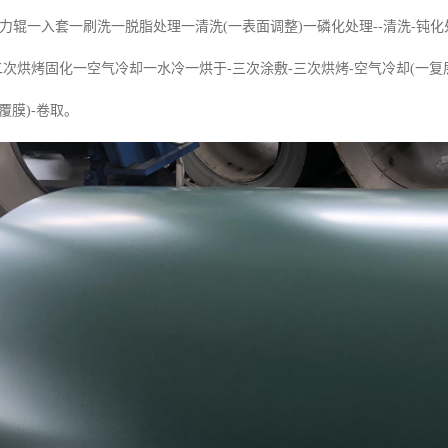
-张力辊一入套一刷洗一脱脂处理一清洗(一表面调整)一磷化处理--清洗-钝化
二次烘烤固化一空气冷却一水冷一烘于-三次涂敷-三次烘烤-空气冷却(一复层
覆膜)-卷取。