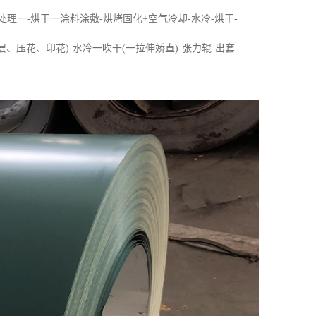
处理一-烘干一涂料涂敷-烘烤固化+空气冷却-水冷-烘干-
、压花、印花)-水冷一吹干(一拉伸娇直)-张力辊-出套-