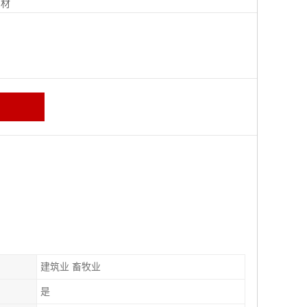
钢材
建筑业 畜牧业
是