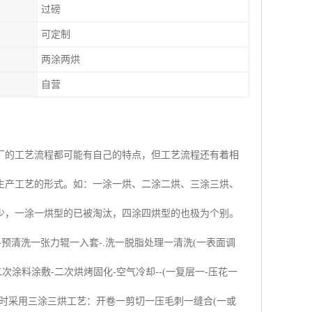
过磅
可定制
两涂两烘
自营
厂的工艺流程都可能有自己的特点，但工艺流程还有着相
生产工艺的形式。如：一涂一烘、二涂二烘、三涂三烘、
少，一涂一烘型的已被淘汰，四涂四烘型的也极为个别。
-预清洗一张力辊一入套-.洗一脱脂处理一清洗(一表面调
涂料涂敷-二次烘烤固化-空气冷却--(一复层一-压花一
产品时采用三涂三烘工艺：开卷一剪切一压毛刺一缝合(一或