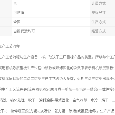
否
计量方式
可贴膜
非标尺寸
全国
生产方式
自提代运均可
经营方式
生产工艺流程
生产工艺流程与生产设备一样，取决于工厂目标产品的类型。所以每个工
惯用有机涂层钢板生产过程中涂敷或烘烤固化的次数来表示有机涂层钢板
有机涂层钢板的二涂二烘型生产工艺占绝大多数，近期三涂三烘型出现不
生产工艺流程是(流程图见图5-10)开卷一剪切一压毛刺一缝合(一或焊接)
清洗一钝化处理一吹干一涂科涂敷-烘烤固化一空气冷却一水冷一烘干一二次
吹干-(一拉伸矫直)张力辊-出g活套一张力辊一涂蜡(或覆膜)卷取。生产