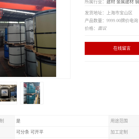
所属行业：
建材
金属建材
发货地址：上海市宝山区
产品数量：9999.00牌价电询
价格：
面议
在线留言
制
是
用途范围
可分条 可开平
加工定制