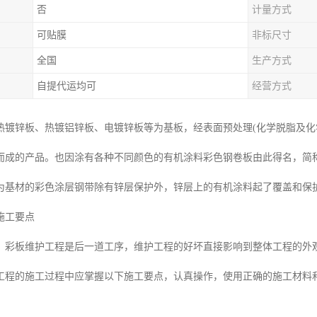
否
计量方式
可贴膜
非标尺寸
全国
生产方式
自提代运均可
经营方式
热镀锌板、热镀铝锌板、电镀锌板等为基板，经表面预处理(化学脱脂及化
而成的产品。也因涂有各种不同颜色的有机涂料彩色钢卷板由此得名，简
为基材的彩色涂层钢带除有锌层保护外，锌层上的有机涂料起了覆盖和保护
施工要点
，彩板维护工程是后一道工序，维护工程的好坏直接影响到整体工程的外
工程的施工过程中应掌握以下施工要点，认真操作，使用正确的施工材料