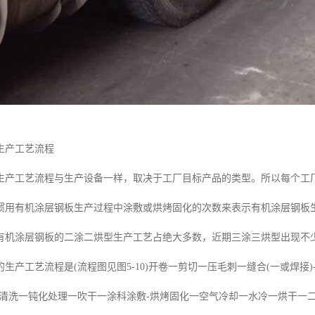
生产工艺流程
生产工艺流程与生产设备一样，取决于工厂目标产品的类型。所以每个工
惯用有机涂层钢板生产过程中涂敷或烘烤固化的次数来表示有机涂层钢板
有机涂层钢板的二涂二烘型生产工艺占绝大多数，近期三涂三烘型出现不
生产工艺流程是(流程图见图5-10)开卷一剪切一压毛刺一缝合(一或焊接)
清洗一钝化处理一吹干一涂科涂敷-烘烤固化一空气冷却一水冷一烘干一二次