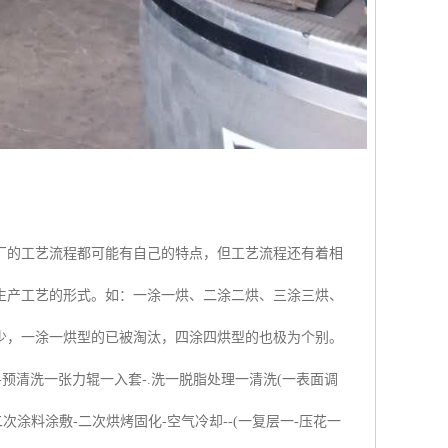
厂的工艺流程都可能有自己的特点，但工艺流程还有着相
生产工艺的形式。如：一涂一烘、二涂二烘、三涂三烘、
少，一涂一烘型的已被淘汰，四涂四烘型的也极为个别。
-预清洗一张力辊一入套-.洗一脱脂处理一清洗(一表面调
涂料涂敷-二次烘烤固化-空气冷却--(一复层一-压花一