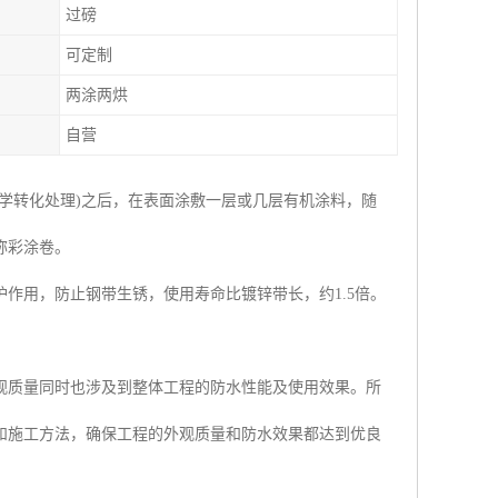
过磅
可定制
两涂两烘
自营
学转化处理)之后，在表面涂敷一层或几层有机涂料，随
称彩涂卷。
作用，防止钢带生锈，使用寿命比镀锌带长，约1.5倍。
观质量同时也涉及到整体工程的防水性能及使用效果。所
和施工方法，确保工程的外观质量和防水效果都达到优良