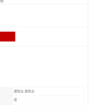
钢材
建筑业 畜牧业
是