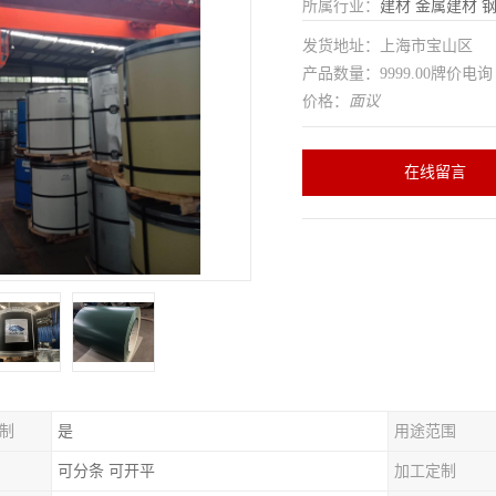
所属行业：
建材
金属建材
发货地址：上海市宝山区
产品数量：9999.00牌价电询
价格：
面议
在线留言
制
是
用途范围
可分条 可开平
加工定制