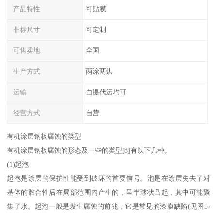
产品特性
可贴膜
非标尺寸
可定制
可售卖地
全国
生产方式
两涂两烘
运输
自提代运均可
经营方式
自营
有机涂层钢板腐蚀的类型
有机涂层钢板腐蚀的形态及一些的类型[8]有以下几种。
(1)起泡
起泡是涂层的保护性能受到破坏的首要信号。泡是在涂层失去了对
基体的黏合性后在局部范围内产生的，呈半球状凸起，其中可能聚
集了水。起泡一般是发生腐蚀的前兆，它是常见的漆膜缺陷(见图5-