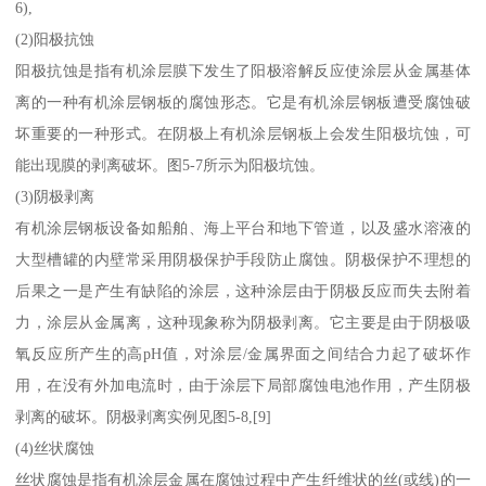
6),
(2)阳极抗蚀
阳极抗蚀是指有机涂层膜下发生了阳极溶解反应使涂层从金属基体
离的一种有机涂层钢板的腐蚀形态。它是有机涂层钢板遭受腐蚀破
坏重要的一种形式。在阴极上有机涂层钢板上会发生阳极坑蚀，可
能出现膜的剥离破坏。图5-7所示为阳极坑蚀。
(3)阴极剥离
有机涂层钢板设备如船舶、海上平台和地下管道，以及盛水溶液的
大型槽罐的内壁常采用阴极保护手段防止腐蚀。阴极保护不理想的
后果之一是产生有缺陷的涂层，这种涂层由于阴极反应而失去附着
力，涂层从金属离，这种现象称为阴极剥离。它主要是由于阴极吸
氧反应所产生的高pH值，对涂层/金属界面之间结合力起了破坏作
用，在没有外加电流时，由于涂层下局部腐蚀电池作用，产生阴极
剥离的破坏。阴极剥离实例见图5-8,[9]
(4)丝状腐蚀
丝状腐蚀是指有机涂层金属在腐蚀过程中产生纤维状的丝(或线)的一