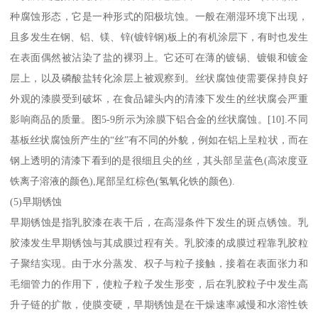
种腐蚀形态，它是一种形式的阳极坑蚀。一般在潮湿环境下出现，
且多发生在钢、铝、镁、锌(镀锌钢)板上的有机涂层下，有时也发生
在表面偶然被沾染了盐的裸羽上。它还可在薄的镀锡、镀银和镀金
层上，以及磷酸盐转化涂层上被观察到。丝状腐蚀使需要保持良好
外观的漆膜受到破坏，在食品罐头内的清漆下发生的丝状腐会严重
影响商品的质量。图5-9所示为涂膜下铝合金的丝状腐蚀。[10].不同
基板丝状腐蚀所产生的“丝”有不同的外貌，例如在铝上呈粒状，而在
钢上透明的清漆下看到的是很细且尖的丝，其头部呈蓝色(高浓度亚
铁离子溶液的颜色),尾部呈红棕色(氢氧化铁的颜色).
(5)早期锈蚀
早期锈蚀是指乳胶漆在表干后，在高湿条件下发生的斑点锈蚀。乳
胶漆发生早期锈蚀与其成膜过程有关。乳胶漆的成膜过程靠乳胶粒
子聚结实现。由于水分蒸发、权子与粒子接触，接着在表面张力和
毛细管力的作用下，使粒子粒子发生形变，后在乳胶粒子中发生高
升子链的扩散，使膜变硬，早期锈蚀是在干燥速率减慢和水溶性铁