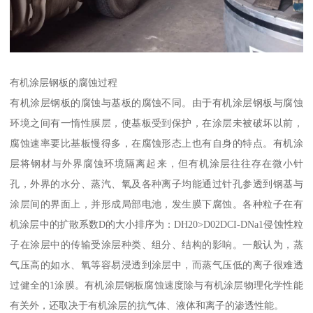
有机涂层钢板的腐蚀过程
有机涂层钢板的腐蚀与基板的腐蚀不同。由于有机涂层钢板与腐蚀
环境之间有一惰性膜层，使基板受到保护，在涂层未被破坏以前，
腐蚀速率要比基板慢得多，在腐蚀形态上也有自身的特点。有机涂
层将钢材与外界腐蚀环境隔离起来，但有机涂层往往存在微小针
孔，外界的水分、蒸汽、氧及各种离子均能通过针孔参透到钢基与
涂层间的界面上，并形成局部电池，发生膜下腐蚀。各种粒子在有
机涂层中的扩散系数D的大小排序为：DH20>D02DCI-DNa1侵蚀性粒
子在涂层中的传输受涂层种类、组分、结构的影响。一般认为，蒸
气压高的如水、氧等容易浸透到涂层中，而蒸气压低的离子很难透
过健全的1涂膜。有机涂层钢板腐蚀速度除与有机涂层物理化学性能
有关外，还取决于有机涂层的抗气体、液体和离子的渗透性能。