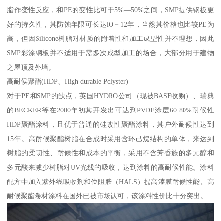
脂作变性反应，和PE的变性比可于5%—50%之间，SMP提供钢板更
好的持久性，其防蚀年限可长达lO－12年，当然其价格也比较PE为
高，但因Silicone树脂对材质的附着性和加工成型性并不理想，因此
SMP彩涂钢板并不适用于需多次成型加工的场合，大部分用于建物
之屋顶及外墙。
高耐侯聚酯(HDP、High durable Polyster)
对于PE和SMP的缺点，英国HYDRO公司（现被BASF收购）、瑞典
的BECKER等在2000年初其开发出可达到PVDF涂层60-80%耐候性
HDP聚酯涂料，且优于普通的硅改性聚酯涂料，其户外耐候性达到
15年。高耐候聚酯树脂在合成时采用含环己烷结构的单体，来达到
树脂的柔韧性、耐候性和成本的平衡，采用不含芳香族的多元醇和
多元酸来减少树脂对UV光线的吸收，达到涂料的高耐候性能。涂料
配方中加入紫外线吸收剂和位阻胺（HALS）提高漆膜耐候性能。高
耐候聚酯卷材涂料在国外已被市场认可，该涂料性价比十分突出。