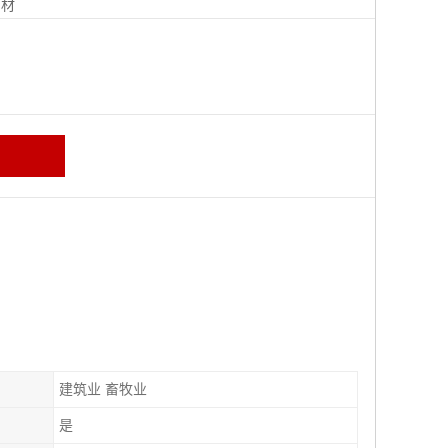
钢材
建筑业 畜牧业
是