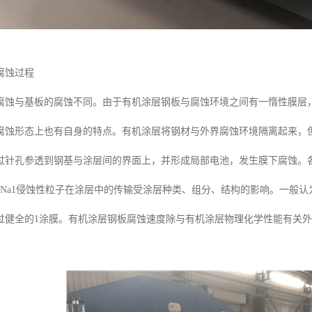
腐蚀过程
腐蚀与基板的腐蚀不同。由于有机涂层钢板与腐蚀环境之间有一惰性膜层
腐蚀形态上也有自身的特点。有机涂层将钢材与外界腐蚀环境隔离起来，
过针孔参透到钢基与涂层间的界面上，并形成局部电池，发生膜下腐蚀。
DCI-DNa1侵蚀性粒子在涂层中的传输受涂层种类、组分、结构的影响。
过健全的1涂膜。有机涂层钢板腐蚀速度除与有机涂层物理化学性能有关