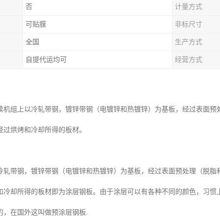
否
计量方式
可贴膜
非标尺寸
全国
生产方式
自提代运均可
经营方式
续机组上以冷轧带钢，镀锌带钢（电镀锌和热镀锌）为基板，经过表面预
经过烘烤和冷却所得的板材。
冷轧带钢，镀锌带钢（电镀锌和热镀锌）为基板，经过表面预处理（脱脂
和冷却所得的板材即为涂层钢板。由于涂层可以有各种不同的颜色，习惯
的，在国外这叫做预涂层钢板.