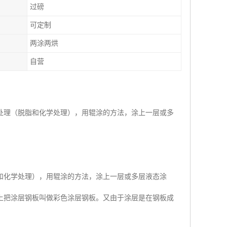
过磅
可定制
两涂两烘
自营
处理（脱脂和化学处理），用辊涂的方法，涂上一层或多
和化学处理），用辊涂的方法，涂上一层或多层液态涂
上把涂层钢板叫做彩色涂层钢板。又由于涂层是在钢板成