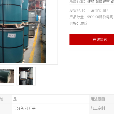
所属行业：
建材
金属建材
发货地址：上海市宝山区
产品数量：9999.00牌价电询
价格：
面议
在线留言
制
是
用途范围
可分条 可开平
加工定制