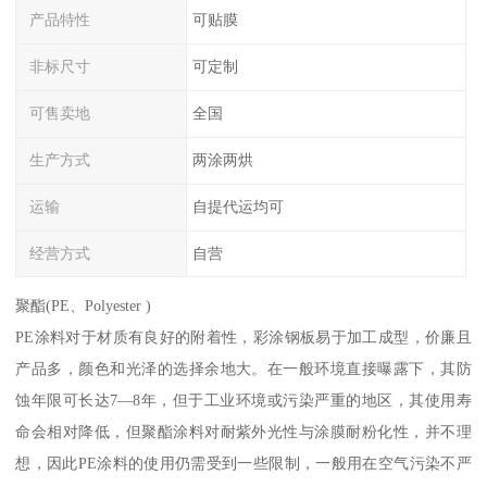
产品特性
可贴膜
非标尺寸
可定制
可售卖地
全国
生产方式
两涂两烘
运输
自提代运均可
经营方式
自营
聚酯(PE、Polyester )
PE涂料对于材质有良好的附着性，彩涂钢板易于加工成型，价廉且
产品多，颜色和光泽的选择余地大。在一般环境直接曝露下，其防
蚀年限可长达7—8年，但于工业环境或污染严重的地区，其使用寿
命会相对降低，但聚酯涂料对耐紫外光性与涂膜耐粉化性，并不理
想，因此PE涂料的使用仍需受到一些限制，一般用在空气污染不严