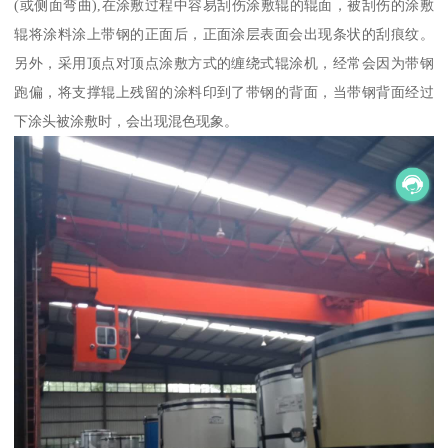
(或侧面弯曲),在涂敷过程中容易刮伤涂敷辊的辊面，被刮伤的涂敷
辊将涂料涂上带钢的正面后，正面涂层表面会出现条状的刮痕纹。
另外，采用顶点对顶点涂敷方式的缠绕式辊涂机，经常会因为带钢
跑偏，将支撑辊上残留的涂料印到了带钢的背面，当带钢背面经过
下涂头被涂敷时，会出现混色现象。