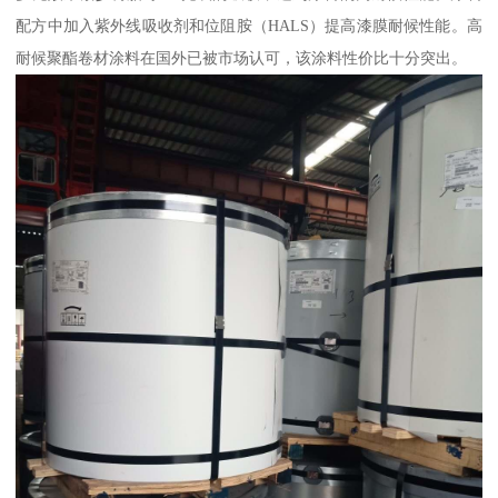
配方中加入紫外线吸收剂和位阻胺（HALS）提高漆膜耐候性能。高
耐候聚酯卷材涂料在国外已被市场认可，该涂料性价比十分突出。