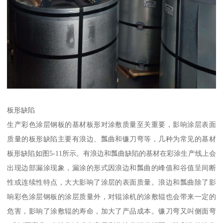
板形缺陷
生产彩色涂层钢板的基材板形对涂敷质量至关重要，影响涂层表面
质量的板形缺陷主要有浪边、瓢曲和镰刀弯等，几种为常见的基材
板形缺陷如图5-11所示。有浪边和瓢曲缺陷的基材在彩涂生产线上会
出现边部漏涂现象，漏涂的形式因浪边和瓢曲的峰值和谷值呈间断
性或连续性特点，大大影响了涂层的表面质量。浪边和瓢曲除了影
响彩色涂层钢板的涂层质量外，对辊涂机的涂敷辊也会带来一定的
危害，影响了涂敷辊的寿命，加大了产品成本。镰刀弯又叫侧面弯