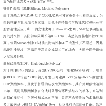
重的地区或需多次成型加工的产品。
硅改性聚酯（SMP,Silicone Mobified Polyester)
由于聚酯含有活性基-OH/-COOH,极易和其它高分子化和物反应，为
改良PE的耐阳光性与粉化性，以色泽保持性与耐热性优的Silicone树
脂作变性反应，和PE的变性比可于5%—50%之间，SMP提供钢板更
好的持久性，其防蚀年限可长达lO－12年，当然其价格也比较PE为
高，但因Silicone树脂对材质的附着性和加工成型性并不理想，因此
SMP彩涂钢板并不适用于需多次成型加工的场合，大部分用于建物
之屋顶及外墙。
高耐侯聚酯(HDP、High durable Polyster)
对于PE和SMP的缺点，英国HYDRO公司（现被BASF收购）、瑞典
的BECKER等在2000年初其开发出可达到PVDF涂层60-80%耐候性
HDP聚酯涂料，且优于普通的硅改性聚酯涂料，其户外耐候性达到
15年。高耐候聚酯树脂在合成时采用含环己烷结构的单体，来达到
树脂的柔韧性、耐候性和成本的平衡，采用不含芳香族的多元醇和
多元酸来减少树脂对UV光线的吸收，达到涂料的高耐候性能。涂料