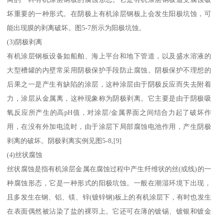
坏重要的一种形式。在阴极上有机涂层钢板上会发生阳极坑蚀，可
能出现膜的剥离破坏。图5-7所示为阳极坑蚀。
(3)阴极剥离
有机涂层钢板设备如船舶、海上平台和地下管道，以及盛水溶液的
大型槽罐的内壁常采用阴极保护手段防止腐蚀。阴极保护不理想的
后果之一是产生有缺陷的涂层，这种涂层由于阴极反应而失去附着
力，涂层从金属离，这种现象称为阴极剥离。它主要是由于阴极吸
氧反应所产生的高pH值，对涂层/金属界面之间结合力起了破坏作
用，在没有外加电流时，由于涂层下局部腐蚀电池作用，产生阴极
剥离的破坏。阴极剥离实例见图5-8,[9]
(4)丝状腐蚀
丝状腐蚀是指有机涂层金属在腐蚀过程中产生纤维状的丝(或线)的一
种腐蚀形态，它是一种形式的阳极坑蚀。一般在潮湿环境下出现，
且多发生在钢、铝、镁、锌(镀锌钢)板上的有机涂层下，有时也发生
在表面偶然被沾染了盐的裸羽上。它还可在薄的镀锡、镀银和镀金