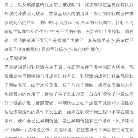
层上，以及磷酸盐转化涂层上被观察到。丝状腐蚀使需要保持良好
外观的漆膜受到破坏，在食品罐头内的清漆下发生的丝状腐会严重
影响商品的质量。图5-9所示为涂膜下铝合金的丝状腐蚀。[10].不同
基板丝状腐蚀所产生的“丝”有不同的外貌，例如在铝上呈粒状，而在
钢上透明的清漆下看到的是很细且尖的丝，其头部呈蓝色(高浓度亚
铁离子溶液的颜色),尾部呈红棕色(氢氧化铁的颜色).
(5)早期锈蚀
早期锈蚀是指乳胶漆在表干后，在高湿条件下发生的斑点锈蚀。乳
胶漆发生早期锈蚀与其成膜过程有关。乳胶漆的成膜过程靠乳胶粒
子聚结实现。由于水分蒸发、权子与粒子接触，接着在表面张力和
毛细管力的作用下，使粒子粒子发生形变，后在乳胶粒子中发生高
升子链的扩散，使膜变硬，早期锈蚀是在干燥速率减慢和水溶性铁
盐经漆膜浸出的条件下发生的，如果在乳胶干燥过程中不存在潮湿
条件、便不会发生早期锈蚀。发生早期锈蚀有三个条件：乳胶漆薄
(不到40um);基体温度低；高温环境，在这些条件下早期锈蚀可在实