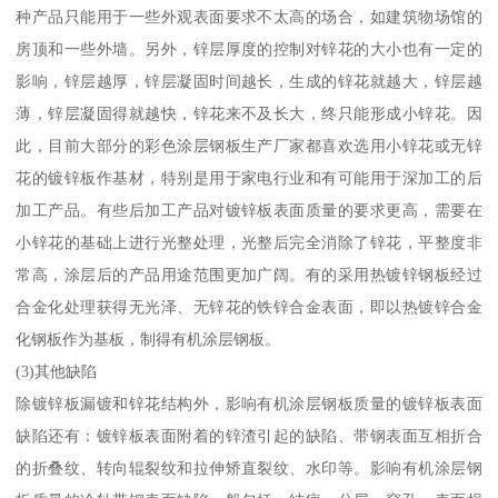
种产品只能用于一些外观表面要求不太高的场合，如建筑物场馆的
房顶和一些外墙。另外，锌层厚度的控制对锌花的大小也有一定的
影响，锌层越厚，锌层凝固时间越长，生成的锌花就越大，锌层越
薄，锌层凝固得就越快，锌花来不及长大，终只能形成小锌花。因
此，目前大部分的彩色涂层钢板生产厂家都喜欢选用小锌花或无锌
花的镀锌板作基材，特别是用于家电行业和有可能用于深加工的后
加工产品。有些后加工产品对镀锌板表面质量的要求更高，需要在
小锌花的基础上进行光整处理，光整后完全消除了锌花，平整度非
常高，涂层后的产品用途范围更加广阔。有的采用热镀锌钢板经过
合金化处理获得无光泽、无锌花的铁锌合金表面，即以热镀锌合金
化钢板作为基板，制得有机涂层钢板。
(3)其他缺陷
除镀锌板漏镀和锌花结构外，影响有机涂层钢板质量的镀锌板表面
缺陷还有：镀锌板表面附着的锌渣引起的缺陷、带钢表面互相折合
的折叠纹、转向辊裂纹和拉伸矫直裂纹、水印等。影响有机涂层钢