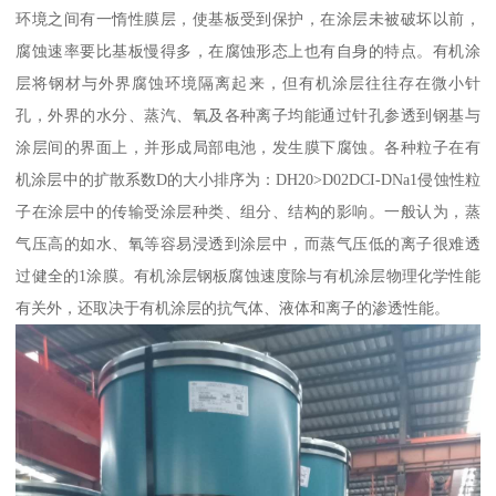
环境之间有一惰性膜层，使基板受到保护，在涂层未被破坏以前，
腐蚀速率要比基板慢得多，在腐蚀形态上也有自身的特点。有机涂
层将钢材与外界腐蚀环境隔离起来，但有机涂层往往存在微小针
孔，外界的水分、蒸汽、氧及各种离子均能通过针孔参透到钢基与
涂层间的界面上，并形成局部电池，发生膜下腐蚀。各种粒子在有
机涂层中的扩散系数D的大小排序为：DH20>D02DCI-DNa1侵蚀性粒
子在涂层中的传输受涂层种类、组分、结构的影响。一般认为，蒸
气压高的如水、氧等容易浸透到涂层中，而蒸气压低的离子很难透
过健全的1涂膜。有机涂层钢板腐蚀速度除与有机涂层物理化学性能
有关外，还取决于有机涂层的抗气体、液体和离子的渗透性能。