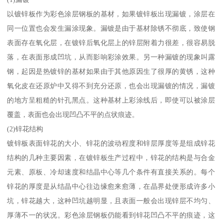
以镀锌板作为彩色涂层钢板的基材，如果镀锌板出现漏镀，涂层在
同一位置也会发生漏涂现象。漏镀是由于基材除锈不彻底，致使钢
表面存在氧化层，在镀锌后氧化层上的锌层附着力很差，很容易脱
落，在表面形成凹坑，从而影响彩涂效果。另一种漏镀的现象叫露
钢，起因是热镀锌的基材如果由于其他原因生了很厚的黄锈，这种
氧化皮在还原炉中又得不到充分还原，也会出现漏镀的情况，漏镀
的地方呈粗糙的针孔黑点。这种基材上彩涂线后，即使可以被涂层
覆盖，表面也会出现凹凸不平的点状痕迹。
(2)锌花结构
镀锌板表面锌花的大小、锌花的波动程度和锌层厚度等是组成锌花
结构的几种主要因素，在镀锌板生产过程中，锌花的结构是与合金
元素、原板、冷却速度和结晶中心等几个条件有直接关系的。每个
锌花的厚度是从结晶中心往边缘愈来愈薄，在晶界处便形成许多小
坑，锌花越大，这种凹坑越明显，且表面一般会出现锌层不均匀、
厚薄不一的状况。彩色涂层钢板仍能看到锌花凹凸不平的痕迹，这