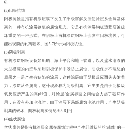
6),
(2)阳极抗蚀
阳极抗蚀是指有机涂层膜下发生了阳极溶解反应使涂层从金属基体
离的一种有机涂层钢板的腐蚀形态。它是有机涂层钢板遭受腐蚀破
坏重要的一种形式。在阴极上有机涂层钢板上会发生阳极坑蚀，可
能出现膜的剥离破坏。图5-7所示为阳极坑蚀。
(3)阴极剥离
有机涂层钢板设备如船舶、海上平台和地下管道，以及盛水溶液的
大型槽罐的内壁常采用阴极保护手段防止腐蚀。阴极保护不理想的
后果之一是产生有缺陷的涂层，这种涂层由于阴极反应而失去附着
力，涂层从金属离，这种现象称为阴极剥离。它主要是由于阴极吸
氧反应所产生的高pH值，对涂层/金属界面之间结合力起了破坏作
用，在没有外加电流时，由于涂层下局部腐蚀电池作用，产生阴极
剥离的破坏。阴极剥离实例见图5-8,[9]
(4)丝状腐蚀
丝状腐蚀是指有机涂层金属在腐蚀过程中产生纤维状的丝(或线)的一