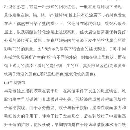
种腐蚀形态，它是一种形式的阳极坑蚀。一般在潮湿环境下出现，
且多发生在钢、铝、镁、锌(镀锌钢)板上的有机涂层下，有时也发生
在表面偶然被沾染了盐的裸羽上。它还可在薄的镀锡、镀银和镀金
层上，以及磷酸盐转化涂层上被观察到。丝状腐蚀使需要保持良好
外观的漆膜受到破坏，在食品罐头内的清漆下发生的丝状腐会严重
影响商品的质量。图5-9所示为涂膜下铝合金的丝状腐蚀。[10].不同
基板丝状腐蚀所产生的“丝”有不同的外貌，例如在铝上呈粒状，而在
钢上透明的清漆下看到的是很细且尖的丝，其头部呈蓝色(高浓度亚
铁离子溶液的颜色),尾部呈红棕色(氢氧化铁的颜色).
(5)早期锈蚀
早期锈蚀是指乳胶漆在表干后，在高湿条件下发生的斑点锈蚀。乳
胶漆发生早期锈蚀与其成膜过程有关。乳胶漆的成膜过程靠乳胶粒
子聚结实现。由于水分蒸发、权子与粒子接触，接着在表面张力和
毛细管力的作用下，使粒子粒子发生形变，后在乳胶粒子中发生高
升子链的扩散，使膜变硬，早期锈蚀是在干燥速率减慢和水溶性铁