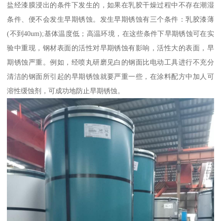
盐经漆膜浸出的条件下发生的，如果在乳胶干燥过程中不存在潮湿
条件、便不会发生早期锈蚀。发生早期锈蚀有三个条件：乳胶漆薄
(不到40um);基体温度低；高温环境，在这些条件下早期锈蚀可在实
验中重现，钢材表面的活性对早期锈蚀有影响，活性大的表面，早
期锈蚀严重。例如，经喷丸研磨见白的钢面比电动工具进行不充分
清洁的钢面所引起的早期锈蚀就要严重一些，在涂料配方中加人可
溶性缓蚀剂，可成功地防止早期锈蚀。