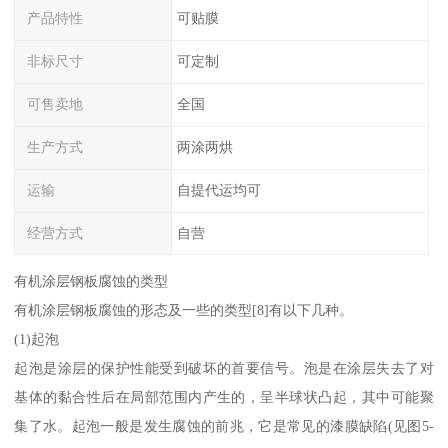
产品特性
可贴膜
非标尺寸
可定制
可售卖地
全国
生产方式
两涂两烘
运输
自提代运均可
经营方式
自营
有机涂层钢板腐蚀的类型
有机涂层钢板腐蚀的形态及一些的类型[8]有以下几种。
(1)起泡
起泡是涂层的保护性能受到破坏的首要信号。泡是在涂层失去了对
基体的黏合性后在局部范围内产生的，呈半球状凸起，其中可能聚
集了水。起泡一般是发生腐蚀的前兆，它是常见的漆膜缺陷(见图5-