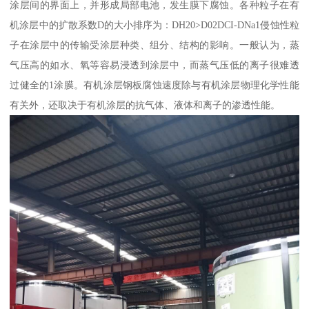
涂层间的界面上，并形成局部电池，发生膜下腐蚀。各种粒子在有
机涂层中的扩散系数D的大小排序为：DH20>D02DCI-DNa1侵蚀性粒
子在涂层中的传输受涂层种类、组分、结构的影响。一般认为，蒸
气压高的如水、氧等容易浸透到涂层中，而蒸气压低的离子很难透
过健全的1涂膜。有机涂层钢板腐蚀速度除与有机涂层物理化学性能
有关外，还取决于有机涂层的抗气体、液体和离子的渗透性能。