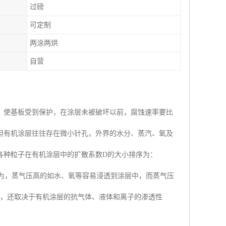
过磅
可定制
两涂两烘
自营
，使基板受到保护，在涂层未被破坏以前，腐蚀速率要比
但有机涂层往往存在微小针孔，外界的水分、蒸汽、氧及
各种粒子在有机涂层中的扩散系数D的大小排序为：
一般认为，蒸气压高的如水、氧等容易浸透到涂层中，而蒸气压
外，还取决于有机涂层的抗气体、液体和离子的渗透性