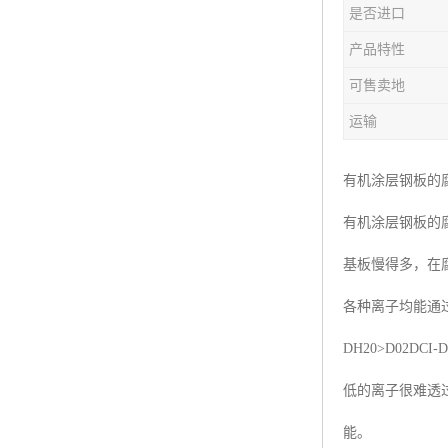
是否进口
产品特性
可售卖地
运输
有机涂层钢板的
有机涂层钢板的
基板慢得多，在
各种离子均能通
DH20>D02
低的离子很难透
能。