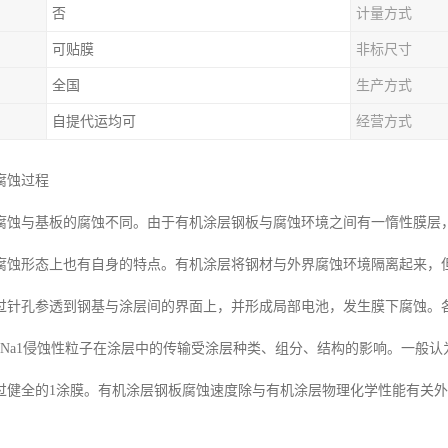
否
计量方式
可贴膜
非标尺寸
全国
生产方式
自提代运均可
经营方式
腐蚀过程
腐蚀与基板的腐蚀不同。由于有机涂层钢板与腐蚀环境之间有一惰性膜层
腐蚀形态上也有自身的特点。有机涂层将钢材与外界腐蚀环境隔离起来，
过针孔参透到钢基与涂层间的界面上，并形成局部电池，发生膜下腐蚀。
DCI-DNa1侵蚀性粒子在涂层中的传输受涂层种类、组分、结构的影响。
过健全的1涂膜。有机涂层钢板腐蚀速度除与有机涂层物理化学性能有关