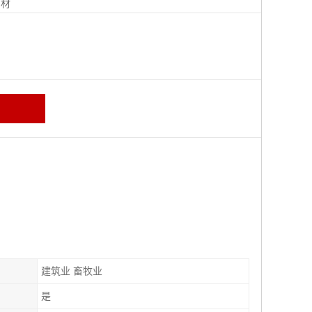
钢材
建筑业 畜牧业
是