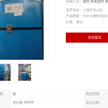
所属行业：
建材
金属建材
发货地址：上海市宝山区
产品数量：9999.00牌价电询
价格：
面议
在线留言
制
是
用途范围
可分条 可开平
加工定制