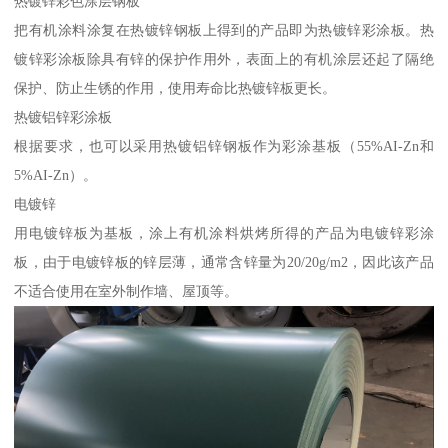
热镀锌彩色涂层钢板
把有机涂料涂复在热镀锌钢板上得到的产品即为热镀锌彩涂板。热
镀锌彩涂板除具有锌的保护作用外，表面上的有机涂层还起了隔绝
保护、防止生锈的作用，使用寿命比热镀锌板更长。
热镀铝锌彩涂板
根据要求，也可以采用热镀铝锌钢板作为彩涂基板（55%AI-Zn和
5%AI-Zn）。
电镀锌
用电镀锌板为基板，涂上有机涂料烘烤所得的产品为电镀锌彩涂
板，由于电镀锌板的锌层薄，通常含锌量为20/20g/m2，因此该产品
不适合使用在室外制作墙、屋顶等。