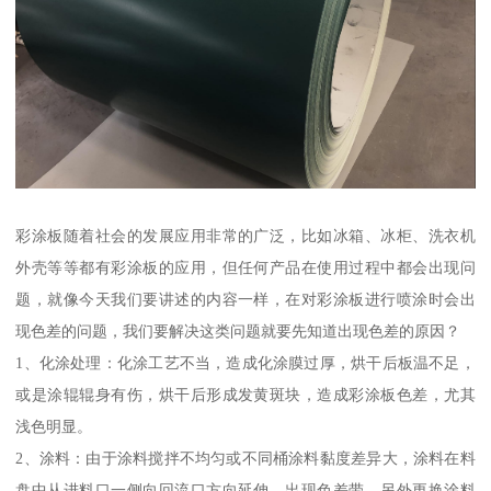
彩涂板随着社会的发展应用非常的广泛，比如冰箱、冰柜、洗衣机
外壳等等都有彩涂板的应用，但任何产品在使用过程中都会出现问
题，就像今天我们要讲述的内容一样，在对彩涂板进行喷涂时会出
现色差的问题，我们要解决这类问题就要先知道出现色差的原因？
1、化涂处理：化涂工艺不当，造成化涂膜过厚，烘干后板温不足，
或是涂辊辊身有伤，烘干后形成发黄斑块，造成彩涂板色差，尤其
浅色明显。
2、涂料：由于涂料搅拌不均匀或不同桶涂料黏度差异大，涂料在料
盘中从进料口一侧向回流口方向延伸，出现色差带。另外更换涂料