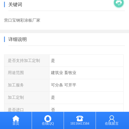
关键词
营口宝钢彩涂板厂家
详细说明
是否支持加工定制
是
用途范围
建筑业 畜牧业
加工服务
可分条 可开平
加工定制
是
是否进口
否
计量方式
过磅
首页
在线QQ
18116413584
在线留言