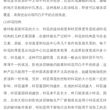
氧化皮在还原炉中又得不到充分还原，也会出现漏镀的情况，漏镀
的地方呈粗糙的针孔黑点。这种基材上彩涂线后，即使可以被涂层
覆盖，表面也会出现凹凸不平的点状痕迹。
(2)锌花结构
镀锌板表面锌花的大小、锌花的波动程度和锌层厚度等是组成锌花
结构的几种主要因素，在镀锌板生产过程中，锌花的结构是与合金
元素、原板、冷却速度和结晶中心等几个条件有直接关系的。每个
锌花的厚度是从结晶中心往边缘愈来愈薄，在晶界处便形成许多小
坑，锌花越大，这种凹坑越明显，且表面一般会出现锌层不均匀、
厚薄不一的状况。彩色涂层钢板仍能看到锌花凹凸不平的痕迹，这
种产品只能用于一些外观表面要求不太高的场合，如建筑物场馆的
房顶和一些外墙。另外，锌层厚度的控制对锌花的大小也有一定的
影响，锌层越厚，锌层凝固时间越长，生成的锌花就越大，锌层越
薄，锌层凝固得就越快，锌花来不及长大，终只能形成小锌花。因
此，目前大部分的彩色涂层钢板生产厂家都喜欢选用小锌花或无锌
花的镀锌板作基材，特别是用于家电行业和有可能用于深加工的后