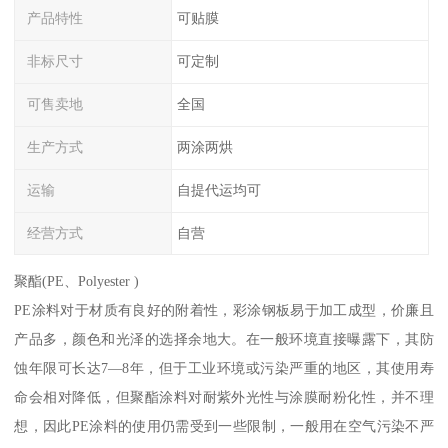
产品特性
可贴膜
非标尺寸
可定制
可售卖地
全国
生产方式
两涂两烘
运输
自提代运均可
经营方式
自营
聚酯(PE、Polyester )
PE涂料对于材质有良好的附着性，彩涂钢板易于加工成型，价廉且
产品多，颜色和光泽的选择余地大。在一般环境直接曝露下，其防
蚀年限可长达7—8年，但于工业环境或污染严重的地区，其使用寿
命会相对降低，但聚酯涂料对耐紫外光性与涂膜耐粉化性，并不理
想，因此PE涂料的使用仍需受到一些限制，一般用在空气污染不严