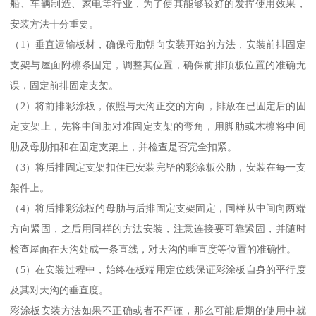
船、车辆制造、家电等行业，为了使其能够较好的发挥使用效果，
安装方法十分重要。
（1）垂直运输板材，确保母肋朝向安装开始的方法，安装前排固定
支架与屋面附檩条固定，调整其位置，确保前排顶板位置的准确无
误，固定前排固定支架。
（2）将前排彩涂板，依照与天沟正交的方向，排放在已固定后的固
定支架上，先将中间肋对准固定支架的弯角，用脚肋或木檩将中间
肋及母肋扣和在固定支架上，并检查是否完全扣紧。
（3）将后排固定支架扣住已安装完毕的彩涂板公肋，安装在每一支
架件上。
（4）将后排彩涂板的母肋与后排固定支架固定，同样从中间向两端
方向紧固，之后用同样的方法安装，注意连接要可靠紧固，并随时
检查屋面在天沟处成一条直线，对天沟的垂直度等位置的准确性。
（5）在安装过程中，始终在板端用定位线保证彩涂板自身的平行度
及其对天沟的垂直度。
彩涂板安装方法如果不正确或者不严谨，那么可能后期的使用中就