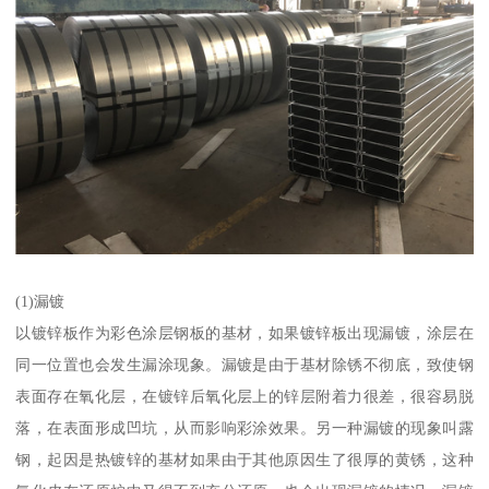
(1)漏镀
以镀锌板作为彩色涂层钢板的基材，如果镀锌板出现漏镀，涂层在
同一位置也会发生漏涂现象。漏镀是由于基材除锈不彻底，致使钢
表面存在氧化层，在镀锌后氧化层上的锌层附着力很差，很容易脱
落，在表面形成凹坑，从而影响彩涂效果。另一种漏镀的现象叫露
钢，起因是热镀锌的基材如果由于其他原因生了很厚的黄锈，这种