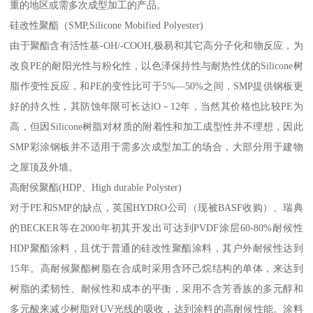
重的地区或需多次成型加工的产品。
硅改性聚酯（SMP,Silicone Mobified Polyester)
由于聚酯含有活性基-OH/-COOH,极易和其它高分子化和物反应，为
改良PE的耐阳光性与粉化性，以色泽保持性与耐热性优的Silicone树
脂作变性反应，和PE的变性比可于5%—50%之间，SMP提供钢板更
好的持久性，其防蚀年限可长达lO－12年，当然其价格也比较PE为
高，但因Silicone树脂对材质的附着性和加工成型性并不理想，因此
SMP彩涂钢板并不适用于需多次成型加工的场合，大部分用于建物
之屋顶及外墙。
高耐侯聚酯(HDP、High durable Polyster)
对于PE和SMP的缺点，英国HYDRO公司（现被BASF收购）、瑞典
的BECKER等在2000年初其开发出可达到PVDF涂层60-80%耐候性
HDP聚酯涂料，且优于普通的硅改性聚酯涂料，其户外耐候性达到
15年。高耐候聚酯树脂在合成时采用含环己烷结构的单体，来达到
树脂的柔韧性、耐候性和成本的平衡，采用不含芳香族的多元醇和
多元酸来减少树脂对UV光线的吸收，达到涂料的高耐候性能。涂料