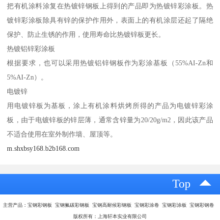
把有机涂料涂复在热镀锌钢板上得到的产品即为热镀锌彩涂板。热
镀锌彩涂板除具有锌的保护作用外，表面上的有机涂层还起了隔绝
保护、防止生锈的作用，使用寿命比热镀锌板更长。
热镀铝锌彩涂板
根据要求，也可以采用热镀铝锌钢板作为彩涂基板（55%AI-Zn和
5%AI-Zn）。
电镀锌
用电镀锌板为基板，涂上有机涂料烘烤所得的产品为电镀锌彩涂
板，由于电镀锌板的锌层薄，通常含锌量为20/20g/m2，因此该产品
不适合使用在室外制作墙、屋顶等。
m.shxbsy168.b2b168.com
Top
主营产品：宝钢彩钢板 宝钢氟碳彩钢板 宝钢高耐候彩钢板 宝钢彩涂卷 宝钢彩涂板 宝钢彩钢卷
版权所有：上海轩本实业有限公司