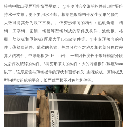
锌槽中取出要尽可能快而平稳； |@空冷时会变形的构件冷却时要维
持水平支撑，更不要用水冷却。根据热镀锌构件发生变形的倾向，
大致可将其分为以下三类。。低变形倾向的构件：热轧角钢、槽
钢、工字钢、圆钢、钢管等型钢制成的部件及构件，波纹板、格
栅、肋状板和厚钢板(厚度大于16mm)制件等。@中变形倾向的构
件：薄壁卷筒件、薄壁的长管、焊缝分布不对称及相邻部分厚度差
异大的构件、中厚钢板(8~16mm)件、一些因长度长于镀锌槽需分段
先后两次镀锌的构件。3高变形倾向的构件：大的薄钢板件(厚度8mm
以下，该厚度值与薄钢板件的形状和面积有关),由花纹板、薄钢板及
型钢框架组成的平台，长而截面极不对称的构件等。