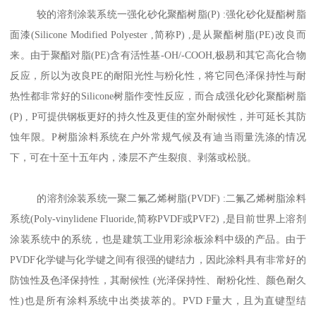
较的溶剂涂装系统一强化砂化聚酯树脂(P) :强化砂化疑酯树脂
面漆(Silicone Modified Polyester ,简称P) ,是从聚酯树脂(PE)改良而
来。由于聚酯对脂(PE)含有活性基-OH/-COOH,极易和其它高化合物
反应，所以为改良PE的耐阳光性与粉化性，将它同色泽保持性与耐
热性都非常好的Silicone树脂作变性反应，而合成强化砂化聚酯树脂
(P) , P可提供钢板更好的持久性及更佳的室外耐候性，并可延长其防
蚀年限。P树脂涂料系统在户外常规气候及有迪当雨量洗涤的情况
下，可在十至十五年内，漆层不产生裂痕、剥落或松脱。
的溶剂涂装系统一聚二氟乙烯树脂(PVDF) :二氟乙烯树脂涂料
系统(Poly-vinylidene Fluoride,简称PVDF或PVF2) ,是目前世界上溶剂
涂装系统中的系统，也是建筑工业用彩涂板涂料中级的产品。由于
PVDF化学键与化学键之间有很强的键结力，因此涂料具有非常好的
防蚀性及色泽保持性，其耐候性 (光泽保持性、耐粉化性、颜色耐久
性)也是所有涂料系统中出类拔萃的。PVD F量大，且为直键型结