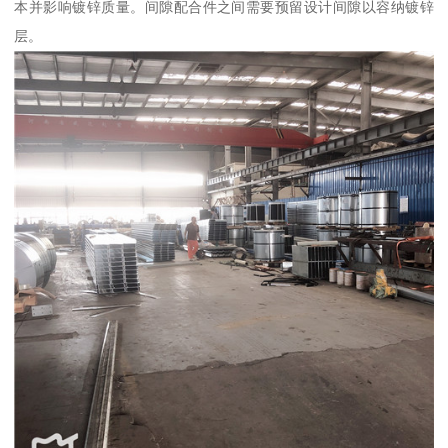
本并影响镀锌质量。间隙配合件之间需要预留设计间隙以容纳镀锌
层。