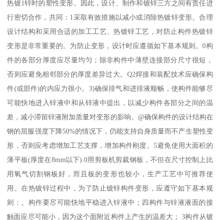
热镀1锌时的塑性变形。因此，设计、制作和镀锌三方之间有责任进
行密切合作，共同：1采取有效措施以减小或消除热镀锌变形。合理
设计结构和采用合适的加工工艺、热镀锌工艺，对防止构件热镀锌
变形是非常重要的。为防止变形，设计时应遵循如下基本规则。0构
件的各部分厚度应尽量均匀；除非构件中薄壁连接部分尺寸很短，
否则应避免相邻部分的厚度差异过大。Q2焊接和装配技术应确保构
件(或部件)的内应力很小。3)确保排气和进排液顺畅，使构件能够尽
可能快地进入锌液中和从锌液中提出，以减少构件各部分之间的温
差，减小滞留锌液附加质量对变形的影响。@确保构件的设计结构在
钢的屈服强度下降50%的情况下，仍能支持自身质量而不产生塑性变
形，否则应考虑增加工艺支撑，增加构件刚度。5避免使用大面积的
薄平板(厚度在8mm以下).0用剪板机剪裁钢板，不但在尺寸控制上比
用氧气切割钢板好，而且板的变形也较小，生产工艺中可推荐使
用。在热镀锌过程中，为了防止镀锌构件变形，应遵守如下基本规
则：。构件要尽可能快地平稳进入锌液中；四构件与锌液液面的接
触面应尽可能小，因为这个面附近构件上产生的温差大； 3构件从镀