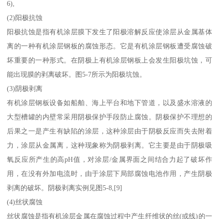
6),
(2)阳极抗蚀
阳极抗蚀是指有机涂层膜下发生了阳极溶解反应使涂层从金属基体
离的一种有机涂层钢板的腐蚀形态。它是有机涂层钢板遭受腐蚀破
坏重要的一种形式。在阴极上有机涂层钢板上会发生阳极坑蚀，可
能出现膜的剥离破坏。图5-7所示为阳极坑蚀。
(3)阴极剥离
有机涂层钢板设备如船舶、海上平台和地下管道，以及盛水溶液的
大型槽罐的内壁常采用阴极保护手段防止腐蚀。阴极保护不理想的
后果之一是产生有缺陷的涂层，这种涂层由于阴极反应而失去附着
力，涂层从金属离，这种现象称为阴极剥离。它主要是由于阴极吸
氧反应所产生的高pH值，对涂层/金属界面之间结合力起了破坏作
用，在没有外加电流时，由于涂层下局部腐蚀电池作用，产生阴极
剥离的破坏。阴极剥离实例见图5-8,[9]
(4)丝状腐蚀
丝状腐蚀是指有机涂层金属在腐蚀过程中产生纤维状的丝(或线)的一