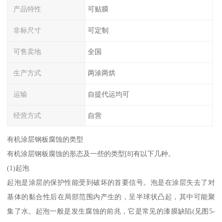
产品特性
可贴膜
非标尺寸
可定制
可售卖地
全国
生产方式
两涂两烘
运输
自提代运均可
经营方式
自营
有机涂层钢板腐蚀的类型
有机涂层钢板腐蚀的形态及一些的类型[8]有以下几种。
(1)起泡
起泡是涂层的保护性能受到破坏的首要信号。泡是在涂层失去了对
基体的黏合性后在局部范围内产生的，呈半球状凸起，其中可能聚
集了水。起泡一般是发生腐蚀的前兆，它是常见的漆膜缺陷(见图5-