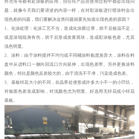
外壳等等都有彩涂板的应用，但任何产品在使用过程中都会出现问
题，就像今天我们要讲述的内容一样，在对彩涂板进行喷涂时会出
现色差的问题，我们要解决这类问题就要先知道出现色差的原因？
1、化涂处理：化涂工艺不当，造成化涂膜过厚，烘干后板温不足，
或是涂辊辊身有伤，烘干后形成发黄斑块，造成彩涂板色差，尤其
浅色明显。
2、涂料：由于涂料搅拌不均匀或不同桶涂料黏度差异大，涂料在料
盘中从进料口一侧向回流口方向延伸，出现色差带。另外更换涂料
颜色，特比是颜色反差较大的，由于清洗不干净，污染造成色差。
3、基板锌花大小的不同，在晶界处便形成许多大小不一的小凹坑，
对板面色差造成影响，对浅颜色尤为明显。好选用无锌花或小锌花
基板。