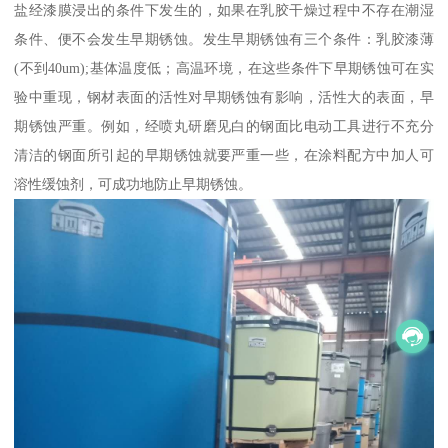
盐经漆膜浸出的条件下发生的，如果在乳胶干燥过程中不存在潮湿
条件、便不会发生早期锈蚀。发生早期锈蚀有三个条件：乳胶漆薄
(不到40um);基体温度低；高温环境，在这些条件下早期锈蚀可在实
验中重现，钢材表面的活性对早期锈蚀有影响，活性大的表面，早
期锈蚀严重。例如，经喷丸研磨见白的钢面比电动工具进行不充分
清洁的钢面所引起的早期锈蚀就要严重一些，在涂料配方中加人可
溶性缓蚀剂，可成功地防止早期锈蚀。