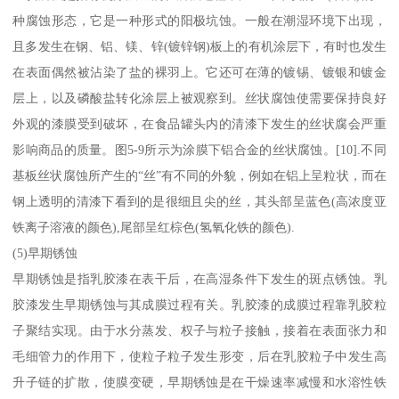
种腐蚀形态，它是一种形式的阳极坑蚀。一般在潮湿环境下出现，
且多发生在钢、铝、镁、锌(镀锌钢)板上的有机涂层下，有时也发生
在表面偶然被沾染了盐的裸羽上。它还可在薄的镀锡、镀银和镀金
层上，以及磷酸盐转化涂层上被观察到。丝状腐蚀使需要保持良好
外观的漆膜受到破坏，在食品罐头内的清漆下发生的丝状腐会严重
影响商品的质量。图5-9所示为涂膜下铝合金的丝状腐蚀。[10].不同
基板丝状腐蚀所产生的“丝”有不同的外貌，例如在铝上呈粒状，而在
钢上透明的清漆下看到的是很细且尖的丝，其头部呈蓝色(高浓度亚
铁离子溶液的颜色),尾部呈红棕色(氢氧化铁的颜色).
(5)早期锈蚀
早期锈蚀是指乳胶漆在表干后，在高湿条件下发生的斑点锈蚀。乳
胶漆发生早期锈蚀与其成膜过程有关。乳胶漆的成膜过程靠乳胶粒
子聚结实现。由于水分蒸发、权子与粒子接触，接着在表面张力和
毛细管力的作用下，使粒子粒子发生形变，后在乳胶粒子中发生高
升子链的扩散，使膜变硬，早期锈蚀是在干燥速率减慢和水溶性铁