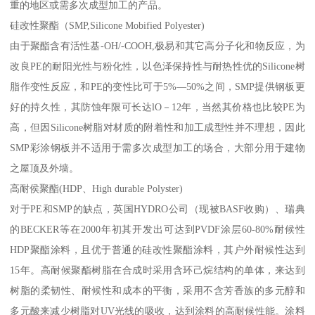
重的地区或需多次成型加工的产品。
硅改性聚酯（SMP,Silicone Mobified Polyester)
由于聚酯含有活性基-OH/-COOH,极易和其它高分子化和物反应，为
改良PE的耐阳光性与粉化性，以色泽保持性与耐热性优的Silicone树
脂作变性反应，和PE的变性比可于5%—50%之间，SMP提供钢板更
好的持久性，其防蚀年限可长达lO－12年，当然其价格也比较PE为
高，但因Silicone树脂对材质的附着性和加工成型性并不理想，因此
SMP彩涂钢板并不适用于需多次成型加工的场合，大部分用于建物
之屋顶及外墙。
高耐侯聚酯(HDP、High durable Polyster)
对于PE和SMP的缺点，英国HYDRO公司（现被BASF收购）、瑞典
的BECKER等在2000年初其开发出可达到PVDF涂层60-80%耐候性
HDP聚酯涂料，且优于普通的硅改性聚酯涂料，其户外耐候性达到
15年。高耐候聚酯树脂在合成时采用含环己烷结构的单体，来达到
树脂的柔韧性、耐候性和成本的平衡，采用不含芳香族的多元醇和
多元酸来减少树脂对UV光线的吸收，达到涂料的高耐候性能。涂料