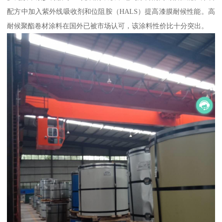
配方中加入紫外线吸收剂和位阻胺（HALS）提高漆膜耐候性能。高
耐候聚酯卷材涂料在国外已被市场认可，该涂料性价比十分突出。