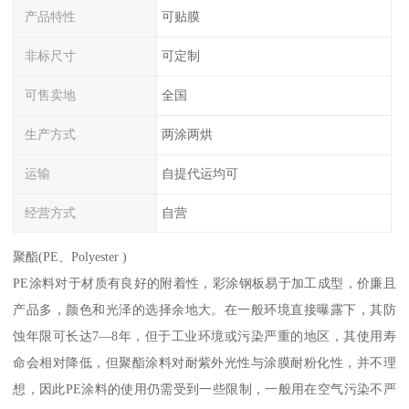
产品特性
可贴膜
非标尺寸
可定制
可售卖地
全国
生产方式
两涂两烘
运输
自提代运均可
经营方式
自营
聚酯(PE、Polyester )
PE涂料对于材质有良好的附着性，彩涂钢板易于加工成型，价廉且
产品多，颜色和光泽的选择余地大。在一般环境直接曝露下，其防
蚀年限可长达7—8年，但于工业环境或污染严重的地区，其使用寿
命会相对降低，但聚酯涂料对耐紫外光性与涂膜耐粉化性，并不理
想，因此PE涂料的使用仍需受到一些限制，一般用在空气污染不严