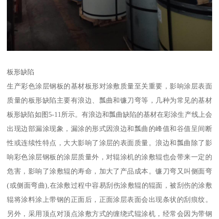
板形缺陷
生产彩色涂层钢板的基材板形对涂敷质量至关重要，影响涂层表面
质量的板形缺陷主要有浪边、瓢曲和镰刀弯等，几种为常见的基材
板形缺陷如图5-11所示。有浪边和瓢曲缺陷的基材在彩涂生产线上会
出现边部漏涂现象，漏涂的形式因浪边和瓢曲的峰值和谷值呈间断
性或连续性特点，大大影响了涂层的表面质量。浪边和瓢曲除了影
响彩色涂层钢板的涂层质量外，对辊涂机的涂敷辊也会带来一定的
危害，影响了涂敷辊的寿命，加大了产品成本。镰刀弯又叫侧面弯
(或侧面弯曲),在涂敷过程中容易刮伤涂敷辊的辊面，被刮伤的涂敷
辊将涂料涂上带钢的正面后，正面涂层表面会出现条状的刮痕纹。
另外，采用顶点对顶点涂敷方式的缠绕式辊涂机，经常会因为带钢