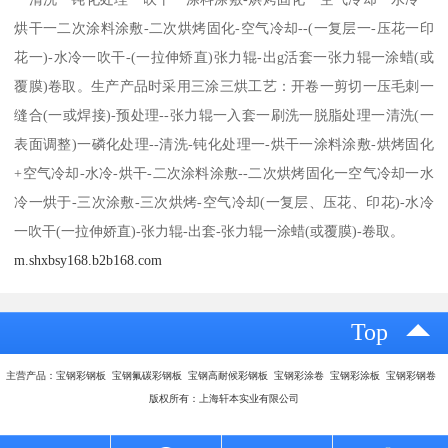
烘干一二次涂料涂敷-二次烘烤固化-空气冷却--(一复层一-压花一印
花一)-水冷一吹干-(一拉伸矫直)张力辊-出g活套一张力辊一涂蜡(或
覆膜)卷取。生产产品时采用三涂三烘工艺：开卷一剪切一压毛刺一
缝合(一或焊接)-预处理--张力辊一入套一刷洗一脱脂处理一清洗(一
表面调整)一磷化处理--清洗-钝化处理一-烘干一涂料涂敷-烘烤固化
+空气冷却-水冷-烘干-二次涂料涂敷--二次烘烤固化一空气冷却一水
冷一烘于-三次涂敷-三次烘烤-空气冷却(一复层、压花、印花)-水冷
一吹干(一拉伸娇直)-张力辊-出套-张力辊一涂蜡(或覆膜)-卷取。
m.shxbsy168.b2b168.com
Top
主营产品：宝钢彩钢板 宝钢氟碳彩钢板 宝钢高耐候彩钢板 宝钢彩涂卷 宝钢彩涂板 宝钢彩钢卷
版权所有：上海轩本实业有限公司