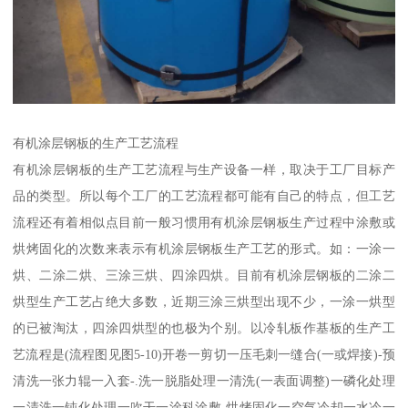
有机涂层钢板的生产工艺流程
有机涂层钢板的生产工艺流程与生产设备一样，取决于工厂目标产
品的类型。所以每个工厂的工艺流程都可能有自己的特点，但工艺
流程还有着相似点目前一般习惯用有机涂层钢板生产过程中涂敷或
烘烤固化的次数来表示有机涂层钢板生产工艺的形式。如：一涂一
烘、二涂二烘、三涂三烘、四涂四烘。目前有机涂层钢板的二涂二
烘型生产工艺占绝大多数，近期三涂三烘型出现不少，一涂一烘型
的已被淘汰，四涂四烘型的也极为个别。以冷轧板作基板的生产工
艺流程是(流程图见图5-10)开卷一剪切一压毛刺一缝合(一或焊接)-预
清洗一张力辊一入套-.洗一脱脂处理一清洗(一表面调整)一磷化处理
一清洗一钝化处理一吹干一涂科涂敷-烘烤固化一空气冷却一水冷一