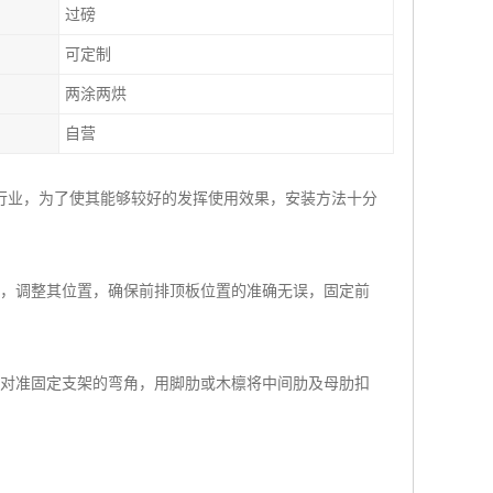
过磅
可定制
两涂两烘
自营
行业，为了使其能够较好的发挥使用效果，安装方法十分
定，调整其位置，确保前排顶板位置的准确无误，固定前
肋对准固定支架的弯角，用脚肋或木檩将中间肋及母肋扣