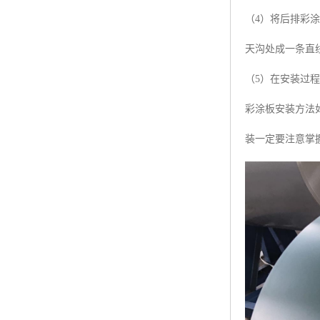
（4）将后排彩
天沟处成一条直
（5）在安装过
彩涂板安装方法
装一定要注意掌