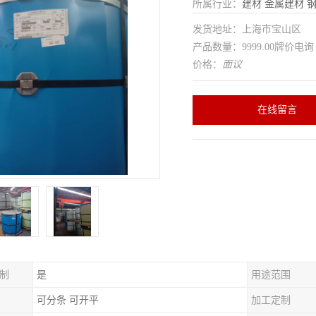
所属行业：
建材
金属建材
发货地址：上海市宝山区
产品数量：9999.00牌价电询
价格：
面议
在线留言
制
是
用途范围
可分条 可开平
加工定制