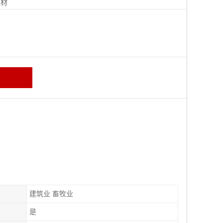
钢材
建筑业 畜牧业
是