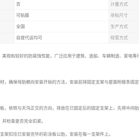
否
计量方式
可贴膜
非标尺寸
全国
生产方式
自提代运均可
经营方式
、美观和较好的防腐蚀性能，广泛应用于建筑、造船、车辆制造、家电等
板材，确保母肋朝向安装开始的方法，安装前排固定支架与屋面附檩条固
涂板，依照与天沟正交的方向，排放在已固定后的固定支架上，先将中间
，并检查是否完全扣紧。
定支架扣住已安装完毕的彩涂板公肋，安装在每一支架件上。