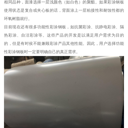
相同品种，面漆选择一层浅颜色（如白色）的聚酯。如果彩涂钢板
使用状态是复合或夹心板的话，背面涂上一层粘接性和耐蚀性都的
环氧树脂就行。
目前现在还有很多功能性彩涂钢板，如抗菌彩涂、抗静电彩涂、隔
热彩涂、自洁彩涂等。这些产品的开发是以满足用户需求为目的
的，但是有时侯不能兼顾彩涂产品其他性能。因此，用户选择功能
性彩涂钢板时一定要明确自己的真正需求。