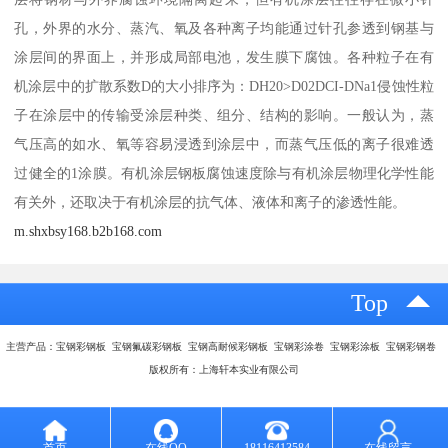
孔，外界的水分、蒸汽、氧及各种离子均能通过针孔参透到钢基与
涂层间的界面上，并形成局部电池，发生膜下腐蚀。各种粒子在有
机涂层中的扩散系数D的大小排序为：DH20>D02DCI-DNa1侵蚀性粒
子在涂层中的传输受涂层种类、组分、结构的影响。一般认为，蒸
气压高的如水、氧等容易浸透到涂层中，而蒸气压低的离子很难透
过健全的1涂膜。有机涂层钢板腐蚀速度除与有机涂层物理化学性能
有关外，还取决于有机涂层的抗气体、液体和离子的渗透性能。
m.shxbsy168.b2b168.com
Top
主营产品：宝钢彩钢板 宝钢氟碳彩钢板 宝钢高耐候彩钢板 宝钢彩涂卷 宝钢彩涂板 宝钢彩钢卷
版权所有：上海轩本实业有限公司
首页
在线QQ
18116413584
在线留言