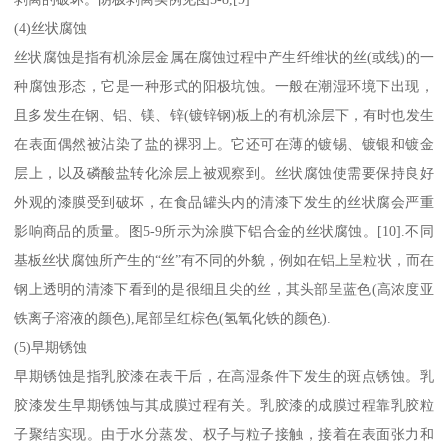
(4)丝状腐蚀
丝状腐蚀是指有机涂层金属在腐蚀过程中产生纤维状的丝(或线)的一
种腐蚀形态，它是一种形式的阳极坑蚀。一般在潮湿环境下出现，
且多发生在钢、铝、镁、锌(镀锌钢)板上的有机涂层下，有时也发生
在表面偶然被沾染了盐的裸羽上。它还可在薄的镀锡、镀银和镀金
层上，以及磷酸盐转化涂层上被观察到。丝状腐蚀使需要保持良好
外观的漆膜受到破坏，在食品罐头内的清漆下发生的丝状腐会严重
影响商品的质量。图5-9所示为涂膜下铝合金的丝状腐蚀。[10].不同
基板丝状腐蚀所产生的“丝”有不同的外貌，例如在铝上呈粒状，而在
钢上透明的清漆下看到的是很细且尖的丝，其头部呈蓝色(高浓度亚
铁离子溶液的颜色),尾部呈红棕色(氢氧化铁的颜色).
(5)早期锈蚀
早期锈蚀是指乳胶漆在表干后，在高湿条件下发生的斑点锈蚀。乳
胶漆发生早期锈蚀与其成膜过程有关。乳胶漆的成膜过程靠乳胶粒
子聚结实现。由于水分蒸发、权子与粒子接触，接着在表面张力和