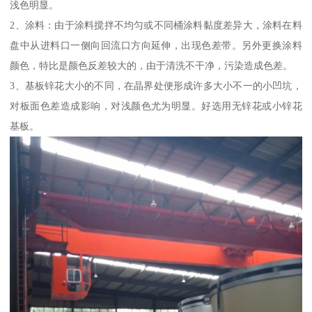
浅色明显。
2、涂料：由于涂料搅拌不均匀或不同桶涂料黏度差异大，涂料在料
盘中从进料口一侧向回流口方向延伸，出现色差带。另外更换涂料
颜色，特比是颜色反差较大的，由于清洗不干净，污染造成色差。
3、基板锌花大小的不同，在晶界处便形成许多大小不一的小凹坑，
对板面色差造成影响，对浅颜色尤为明显。好选用无锌花或小锌花
基板。