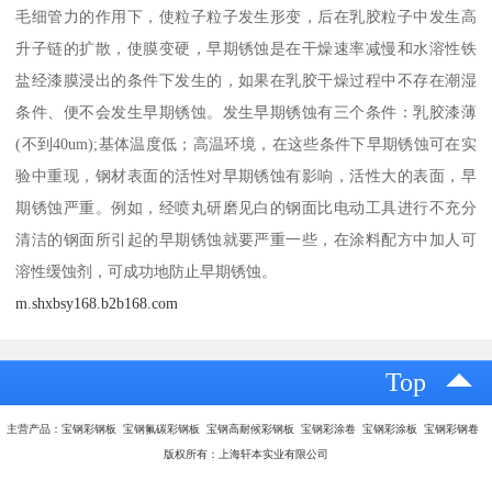
毛细管力的作用下，使粒子粒子发生形变，后在乳胶粒子中发生高
升子链的扩散，使膜变硬，早期锈蚀是在干燥速率减慢和水溶性铁
盐经漆膜浸出的条件下发生的，如果在乳胶干燥过程中不存在潮湿
条件、便不会发生早期锈蚀。发生早期锈蚀有三个条件：乳胶漆薄
(不到40um);基体温度低；高温环境，在这些条件下早期锈蚀可在实
验中重现，钢材表面的活性对早期锈蚀有影响，活性大的表面，早
期锈蚀严重。例如，经喷丸研磨见白的钢面比电动工具进行不充分
清洁的钢面所引起的早期锈蚀就要严重一些，在涂料配方中加人可
溶性缓蚀剂，可成功地防止早期锈蚀。
m.shxbsy168.b2b168.com
Top
主营产品：宝钢彩钢板 宝钢氟碳彩钢板 宝钢高耐候彩钢板 宝钢彩涂卷 宝钢彩涂板 宝钢彩钢卷
版权所有：上海轩本实业有限公司