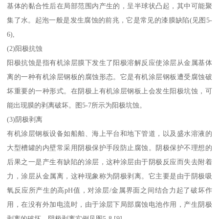
基体的黏合性后在局部范围内产生的，呈半球状凸起，其中可能聚
集了水。起泡一般是发生腐蚀的前兆，它是常见的漆膜缺陷(见图5-
6),
(2)阳极抗蚀
阳极抗蚀是指有机涂层膜下发生了阳极溶解反应使涂层从金属基体
离的一种有机涂层钢板的腐蚀形态。它是有机涂层钢板遭受腐蚀破
坏重要的一种形式。在阴极上有机涂层钢板上会发生阳极坑蚀，可
能出现膜的剥离破坏。图5-7所示为阳极坑蚀。
(3)阴极剥离
有机涂层钢板设备如船舶、海上平台和地下管道，以及盛水溶液的
大型槽罐的内壁常采用阴极保护手段防止腐蚀。阴极保护不理想的
后果之一是产生有缺陷的涂层，这种涂层由于阴极反应而失去附着
力，涂层从金属离，这种现象称为阴极剥离。它主要是由于阴极吸
氧反应所产生的高pH值，对涂层/金属界面之间结合力起了破坏作
用，在没有外加电流时，由于涂层下局部腐蚀电池作用，产生阴极
剥离的破坏。阴极剥离实例见图5-8,[9]