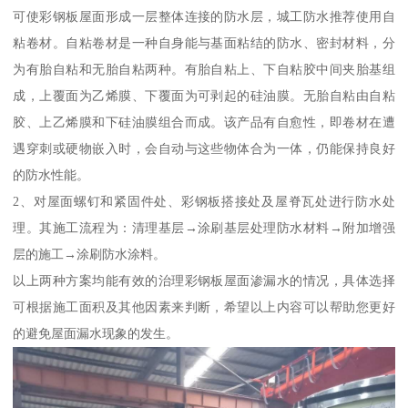
可使彩钢板屋面形成一层整体连接的防水层，城工防水推荐使用自
粘卷材。自粘卷材是一种自身能与基面粘结的防水、密封材料，分
为有胎自粘和无胎自粘两种。有胎自粘上、下自粘胶中间夹胎基组
成，上覆面为乙烯膜、下覆面为可剥起的硅油膜。无胎自粘由自粘
胶、上乙烯膜和下硅油膜组合而成。该产品有自愈性，即卷材在遭
遇穿刺或硬物嵌入时，会自动与这些物体合为一体，仍能保持良好
的防水性能。
2、对屋面螺钉和紧固件处、彩钢板搭接处及屋脊瓦处进行防水处
理。其施工流程为：清理基层→涂刷基层处理防水材料→附加增强
层的施工→涂刷防水涂料。
以上两种方案均能有效的治理彩钢板屋面渗漏水的情况，具体选择
可根据施工面积及其他因素来判断，希望以上内容可以帮助您更好
的避免屋面漏水现象的发生。