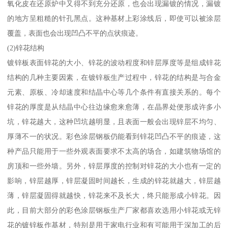
氧化皮在还原炉中又得不到充分还原，也会出现漏镀的情况，漏镀
的地方呈粗糙的针孔黑点。这种基材上彩涂线后，即使可以被涂层
覆盖，表面也会出现凹凸不平的点状痕迹。
(2)锌花结构
镀锌板表面锌花的大小、锌花的波动程度和锌层厚度等是组成锌花
结构的几种主要因素，在镀锌板生产过程中，锌花的结构是与合金
元素、原板、冷却速度和结晶中心等几个条件有直接关系的。每个
锌花的厚度是从结晶中心往边缘愈来愈薄，在晶界处便形成许多小
坑，锌花越大，这种凹坑越明显，且表面一般会出现锌层不均匀、
厚薄不一的状况。彩色涂层钢板仍能看到锌花凹凸不平的痕迹，这
种产品只能用于一些外观表面要求不太高的场合，如建筑物场馆的
房顶和一些外墙。另外，锌层厚度的控制对锌花的大小也有一定的
影响，锌层越厚，锌层凝固时间越长，生成的锌花就越大，锌层越
薄，锌层凝固得就越快，锌花来不及长大，终只能形成小锌花。因
此，目前大部分的彩色涂层钢板生产厂家都喜欢选用小锌花或无锌
花的镀锌板作基材，特别是用于家电行业和有可能用于深加工的后