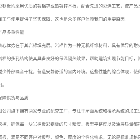
彩钢板均采用优质的镀铝锌或热镀锌基板，配合先进的彩涂工艺，使产品
加工与使用提供了坚实保障，这也是众多客户信赖我们的重要原因。
产品多重性能
核心优势在于其岩棉填充层。岩棉作为一种无机纤维材料，具有优异的耐
岩棉的多孔结构使其具备良好的保温隔热效果，帮助建筑实现节能目标，
减少外部噪音干扰，营造安静舒适的室内环境。这些性能的综合体现，使
用。
保障供货与品质
限公司旗下拥有两家专业的配套工厂，专注于屋面系统和楼承系统的加工
管控，确保每一块岩棉板彩钢板的尺寸精度、板型平整度以及涂层质量都
钢板，满足不同客户对板型、颜色、厚度的个性化需求。无论是标准规格