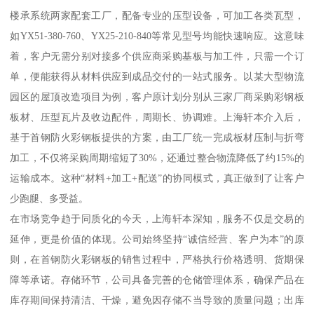
楼承系统两家配套工厂，配备专业的压型设备，可加工各类瓦型，
如YX51-380-760、YX25-210-840等常见型号均能快速响应。这意味
着，客户无需分别对接多个供应商采购基板与加工件，只需一个订
单，便能获得从材料供应到成品交付的一站式服务。以某大型物流
园区的屋顶改造项目为例，客户原计划分别从三家厂商采购彩钢板
板材、压型瓦片及收边配件，周期长、协调难。上海轩本介入后，
基于首钢防火彩钢板提供的方案，由工厂统一完成板材压制与折弯
加工，不仅将采购周期缩短了30%，还通过整合物流降低了约15%的
运输成本。这种“材料+加工+配送”的协同模式，真正做到了让客户
少跑腿、多受益。
在市场竞争趋于同质化的今天，上海轩本深知，服务不仅是交易的
延伸，更是价值的体现。公司始终坚持“诚信经营、客户为本”的原
则，在首钢防火彩钢板的销售过程中，严格执行价格透明、货期保
障等承诺。存储环节，公司具备完善的仓储管理体系，确保产品在
库存期间保持清洁、干燥，避免因存储不当导致的质量问题；出库