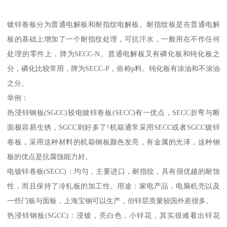
镀锌卷板分为普通电解板和耐指纹电解板。耐指纹板是在普通电解
板的基础上增加了一个耐指纹处理，可抗汗水，一般用在不作任何
处理的零件上，牌为SECC-N。普通电解板又有磷化板和钝化板之
分，磷化比较常用，牌为SECC-P，俗称p料。钝化板有涂油和不涂油
之分。
举例：
热浸锌钢板(SGCC)较电镀锌卷板(SECC)有一优点，SECC折弯与断
面极容易生锈，SGCC则好多了!机箱通常采用SECC或者SGCC镀锌
卷板，采用这种材料的机箱钢板颜色发亮，有金属的光泽，这种钢
板的优点是抗腐蚀能力好。
电镀锌卷板(SECC)：均匀，主要进口，耐指纹，具有很优越的耐蚀
性，而且保持了冷轧板的加工性。用途：家电产品，电脑机壳以及
一些门板与面板，上海宝钢可以生产，但锌层质量较国外差很多。
热浸锌钢板(SGCC)：浸镀，亮白色，小锌花，其实很难看出锌花