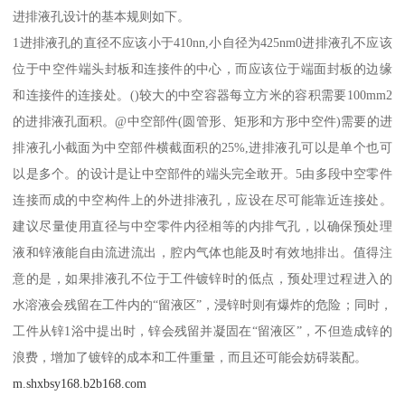
进排液孔设计的基本规则如下。
1进排液孔的直径不应该小于410nn,小自径为425nm0进排液孔不应该
位于中空件端头封板和连接件的中心，而应该位于端面封板的边缘
和连接件的连接处。()较大的中空容器每立方米的容积需要100mm2
的进排液孔面积。@中空部件(圆管形、矩形和方形中空件)需要的进
排液孔小截面为中空部件横截面积的25%,进排液孔可以是单个也可
以是多个。的设计是让中空部件的端头完全敢开。5由多段中空零件
连接而成的中空构件上的外进排液孔，应设在尽可能靠近连接处。
建议尽量使用直径与中空零件内径相等的内排气孔，以确保预处理
液和锌液能自由流进流出，腔内气体也能及时有效地排出。值得注
意的是，如果排液孔不位于工件镀锌时的低点，预处理过程进入的
水溶液会残留在工件内的“留液区”，浸锌时则有爆炸的危险；同时，
工件从锌1浴中提出时，锌会残留并凝固在“留液区”，不但造成锌的
浪费，增加了镀锌的成本和工件重量，而且还可能会妨碍装配。
m.shxbsy168.b2b168.com