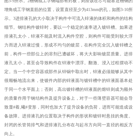
图3-9所示。2槽钢或工字钢端部有封板，则应该在尽可能靠近槽钢的
增角或工字钢直筋的位置，设置直径至少为413mm的孔，如图3-10所
示。3进排液孔的大小取决于构件中可流入锌液的体积和构件的结构
细节。钢结构件镀锌时，要以一个稳定的速率进入镀锌槽。如果进
排液孔太小，锌液不能及时流入构件空腔，则构件可能受到较大浮
力而进入锌液过慢，形成不均匀的镀层，在构件完全沉入镀锌槽之
前，构件一些部位上的溶剂已遭破坏，将大大影响镀层质量。进排
液孔太小，甚至会导致构件在锌液中漂浮。翻激、浸入过程摆动不
定。当一个中空容器或部件从锌锅中取出时，锌液必须能够从其中
很顺畅地流出来，使镀件内部的锌液面与镀锌槽中的锌液面基本处
于同一个水平面上；否则，高出镀锌槽的锌液面的熔锌则成为额外
的质量作用于钢结构件及提升设备上，对于一些薄壁容器可能会导
致显#着,曦#变形，同时也加大了提升设备的负荷，进而可能造成设
备故障。进排液孔的位置取决于构件的形状和镀锌时悬挂的角度。
封闭的长管筒排气和进排液孔分布在与起吊方向同一直径的相反方
向上。