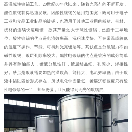
高温碱性镀锡工艺。20世纪80年代以来，随着光亮剂的不断开发，
酸性镀锡获得迅速发展。因酸性镀锡的适用范围宽：既可用于电子
工业和食品工业制品的镀锡，也适用于其他工业用的板材、带材、
线材的连续快速电镀，故其产量远大于碱性镀锡，已趋于主导地
位。酸性镀锡的优点是电流效率高、沉积速度快、可在常温或较低
的温度下操作、节能、可得到光亮镀层等。其缺点是分散能力不如
碱性镀锡、镀层孔隙率较大。碱性电镀锡的优点是镀液的成分简单
并具有除油能力，镀液分散性好，镀层结晶细、孔隙少、焊接性
好。缺点是镀液需要加热的温度高、能耗大、电流效率低；由于镀
液中锡以四价形式存在，所以电化学当量低、镀层沉积速度只有酸
性电镀锡的一半，甚至更慢，且只能得到无光的镀锡层。