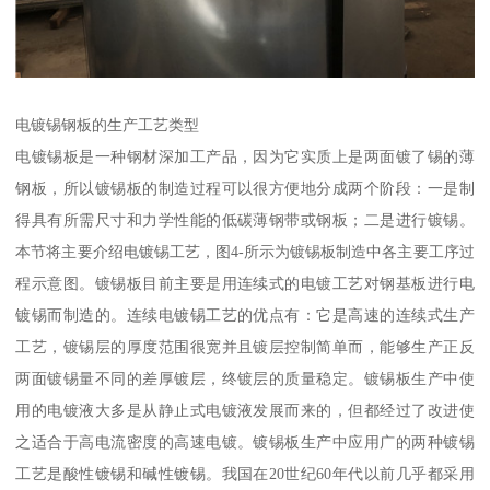
电镀锡钢板的生产工艺类型
电镀锡板是一种钢材深加工产品，因为它实质上是两面镀了锡的薄
钢板，所以镀锡板的制造过程可以很方便地分成两个阶段：一是制
得具有所需尺寸和力学性能的低碳薄钢带或钢板；二是进行镀锡。
本节将主要介绍电镀锡工艺，图4-所示为镀锡板制造中各主要工序过
程示意图。镀锡板目前主要是用连续式的电镀工艺对钢基板进行电
镀锡而制造的。连续电镀锡工艺的优点有：它是高速的连续式生产
工艺，镀锡层的厚度范围很宽并且镀层控制简单而，能够生产正反
两面镀锡量不同的差厚镀层，终镀层的质量稳定。镀锡板生产中使
用的电镀液大多是从静止式电镀液发展而来的，但都经过了改进使
之适合于高电流密度的高速电镀。镀锡板生产中应用广的两种镀锡
工艺是酸性镀锡和碱性镀锡。我国在20世纪60年代以前几乎都采用