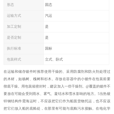
形态
固态
运输方式
汽运
加工定制
是
是否定制
是
执行标准
国标
包装样式
立式、卧式
在运输和储存镀件时推荐使用干燥的、采用防腐剂和防火剂处理过
的木材，如杨树、槐树和杉木。存放在容器中的小镀件在包装前要
彻底干燥。用包装箱密封时，建议加入一些干燥剂。@覆盖的镀件不
要放在可能会受到雨水、雾气、凝结水和雪水影响的地方。5当热镀
锌钢结构件需海运时，不应该把它们作为船面货物托运，也不应该
把它们放入船的底舱处，在那里有可能与底舱污水接触。在电化学