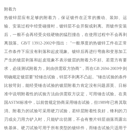
附着力
热镀锌层应有足够的附着力，保证镀件在正常的搬动、装卸、运
输、安装过程中经受碰撞时，镀锌层不会开裂或剥离。而镀件安装
后，一般不会再经受尖锐硬物的猛烈撞击，在使用过程中不会再剥
离脱落。GB/T 13912-2002中指出： "一般厚度的热镀锌工件在正常
工作条件下应没有剥落和起皮现象。镀锌后再进行弯曲和变形加工
产生的镀层剥落和起皮现象不表示镀层的附着力不好。若需方有要
求，必须测试附着力，则由供需双方协商”，而在GB 2694-2003中则
明确规定镀层要”经锤击试验，锌层不剥离不凸起。”锤击试验的条件
比较苛刻，能经受锤击试验的镀层附着力肯定没有问题原英、日标
准中说明附着性的试验方法由供需双方议定，可用锤击试验。在美
国ASTM标准中，以前曾规定协商采用锤击试验，但1989年已将其取
消。附着力的试验可采用硬刀试验，若锌层附着性良好，锋利的刀
刃或尖刀用力铲入时，只能铲出切屑，不会有整片锌层崩落而露出
铁基体。硬刀试验可用于所有类型的镀锌件，而锤击试验只适用于