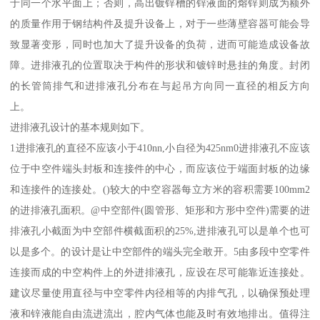
于同一个水平面上；否则，高出镀锌槽的锌液面的熔锌则成为额外
的质量作用于钢结构件及提升设备上，对于一些薄壁容器可能会导
致显著变形，同时也加大了提升设备的负荷，进而可能造成设备故
障。进排液孔的位置取决于构件的形状和镀锌时悬挂的角度。封闭
的长管筒排气和进排液孔分布在与起吊方向同一直径的相反方向
上。
进排液孔设计的基本规则如下。
1进排液孔的直径不应该小于410nn,小自径为425nm0进排液孔不应该
位于中空件端头封板和连接件的中心，而应该位于端面封板的边缘
和连接件的连接处。()较大的中空容器每立方米的容积需要100mm2
的进排液孔面积。@中空部件(圆管形、矩形和方形中空件)需要的进
排液孔小截面为中空部件横截面积的25%,进排液孔可以是单个也可
以是多个。的设计是让中空部件的端头完全敢开。5由多段中空零件
连接而成的中空构件上的外进排液孔，应设在尽可能靠近连接处。
建议尽量使用直径与中空零件内径相等的内排气孔，以确保预处理
液和锌液能自由流进流出，腔内气体也能及时有效地排出。值得注