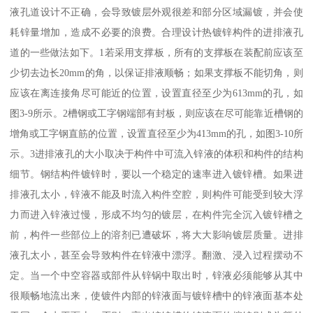
液孔道设计不正确，会导致镀层外观很差和部分区域漏镀，并会使
耗锌量增加，造成不必要的浪费。合理设计热镀锌构件的进排液孔
道的一些做法如下。1若采用支撑板，所有的支撑板在装配前应该至
少切去边长20mm的角，以保证排液顺畅；如果支撑板不能切角，则
应该在离连接角尽可能近的位置，设置直径至少为613mm的孔，如
图3-9所示。2槽钢或工字钢端部有封板，则应该在尽可能靠近槽钢的
增角或工字钢直筋的位置，设置直径至少为413mm的孔，如图3-10所
示。3进排液孔的大小取决于构件中可流入锌液的体积和构件的结构
细节。钢结构件镀锌时，要以一个稳定的速率进入镀锌槽。如果进
排液孔太小，锌液不能及时流入构件空腔，则构件可能受到较大浮
力而进入锌液过慢，形成不均匀的镀层，在构件完全沉入镀锌槽之
前，构件一些部位上的溶剂已遭破坏，将大大影响镀层质量。进排
液孔太小，甚至会导致构件在锌液中漂浮。翻激、浸入过程摆动不
定。当一个中空容器或部件从锌锅中取出时，锌液必须能够从其中
很顺畅地流出来，使镀件内部的锌液面与镀锌槽中的锌液面基本处