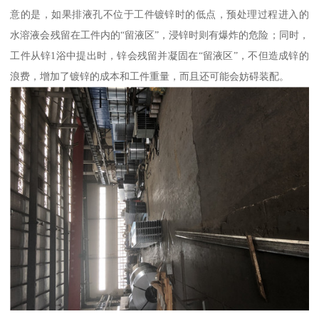
意的是，如果排液孔不位于工件镀锌时的低点，预处理过程进入的
水溶液会残留在工件内的“留液区”，浸锌时则有爆炸的危险；同时，
工件从锌1浴中提出时，锌会残留并凝固在“留液区”，不但造成锌的
浪费，增加了镀锌的成本和工件重量，而且还可能会妨碍装配。