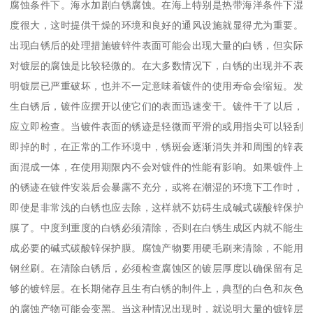
腐蚀条件下。海水加剧白锈腐蚀。在海上特别是热带海洋条件下湿
度很大，这时提供干燥的环境和良好的通风设施就显得尤为重要。
出现白锈后的处理措施镀锌件表面可能会出现大量的白锈，但实际
对镀层的腐蚀是比较轻微的。在大多数情况下，白锈的出现并不表
明镀层已严重破坏，也并不一定意味着镀件的使用寿命会缩短。发
生白锈后，镀件应摆开以使它们的表面迅速变干。镀件干了以后，
应立即检查。当镀件表面的锈迹是轻微而平滑的或用指尖可以轻刮
即掉的时，在正常的工作环境中，锈斑会逐渐消失并和周围的锌表
面混成一体，在使用期限内不会对镀件的性能有影响。如果镀件上
的锈迹在镀件安装后会暴露不充分，或将在潮湿的环境下工作时，
即使是非常浅的白锈也应去除，这样就不妨碍生成碱式碳酸锌保护
膜了。中度到重度的白锈必须清除，否则在白锈生成区内就不能生
成必要的碱式碳酸锌保护膜。腐蚀产物要用硬毛刷来清除，不能用
钢丝刷。在清除白锈后，必须检查腐蚀区的镀层厚度以确保留有足
够的镀锌层。在长期储存且生有白锈的制件上，典型的白色和灰色
的腐蚀产物可能会变黑。当这种情况出现时，就说明大量的镀锌层