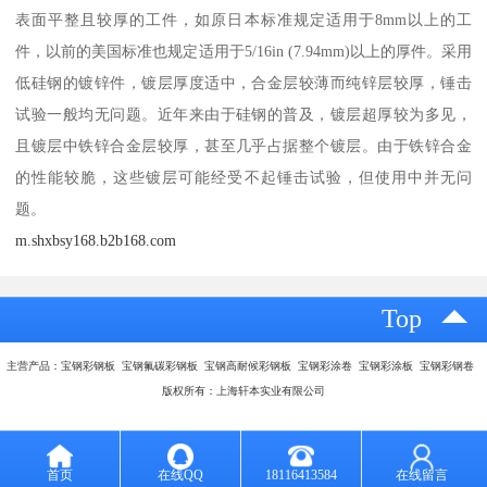
表面平整且较厚的工件，如原日本标准规定适用于8mm以上的工
件，以前的美国标准也规定适用于5/16in (7.94mm)以上的厚件。采用
低硅钢的镀锌件，镀层厚度适中，合金层较薄而纯锌层较厚，锤击
试验一般均无问题。近年来由于硅钢的普及，镀层超厚较为多见，
且镀层中铁锌合金层较厚，甚至几乎占据整个镀层。由于铁锌合金
的性能较脆，这些镀层可能经受不起锤击试验，但使用中并无问
题。
m.shxbsy168.b2b168.com
Top
主营产品：宝钢彩钢板 宝钢氟碳彩钢板 宝钢高耐候彩钢板 宝钢彩涂卷 宝钢彩涂板 宝钢彩钢卷
版权所有：上海轩本实业有限公司
首页
在线QQ
18116413584
在线留言