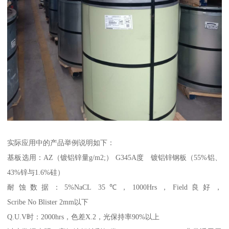
实际应用中的产品举例说明如下：
基板选用：AZ（镀铝锌量g/m2;） G345A度 镀铝锌钢板（55%铝、
43%锌与1.6%硅）
耐蚀数据：5%NaCL 35℃，1000Hrs，Field良好，
Scribe No Blister 2mm以下
Q.U.V时：2000hrs，色差X.2，光保持率90%以上