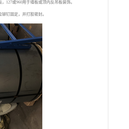
板，127或960用于墙板或顶内反吊板装饰。
拉铆钉固定，并打胶密封。