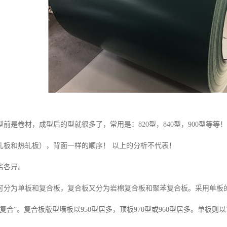
前是卷材，成型后的型就很多了，常用是：820型，840型，900型等
轧板和热轧板），背面一样的顺序！ 以上的分析不代表！
劣各异。
可分为单板和复合板，复合板又分为岩棉复合板和聚苯复合板。采用单板
合”。复合板版型墙板以950型居多，顶板970型或960型居多。单板则以760、8