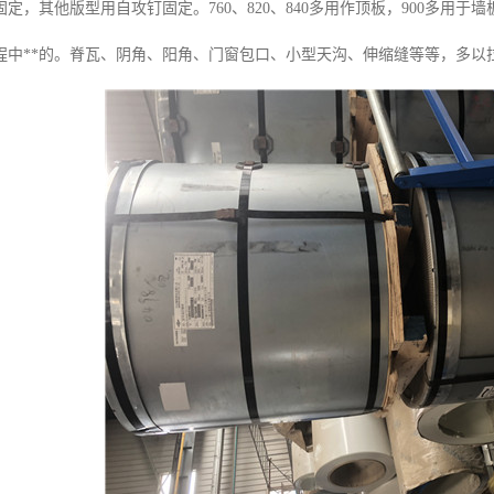
定，其他版型用自攻钉固定。760、820、840多用作顶板，900多用于墙
程中**的。脊瓦、阴角、阳角、门窗包口、小型天沟、伸缩缝等等，多以