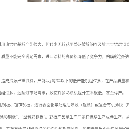
建材用热镀锌基板产能很大，但缺少无锌花平整热镀锌钢卷及锌合金镀层钢
种、质量不能完全满足需求，进口涂料的高价格降低了竞争力，贴膜彩色板
；
范，造成资源严重浪费，产能4万吨/年以下的低产能机组过多，在产品质量
涂机组过多，远超过市场需求，致使许多彩涂机组开工率很低，甚至停产。
轧钢板、镀锌钢板，进行表面化学处理后涂敷（辊涂）或复合有机薄膜（P
辊涂彩钢板”、“塑料彩钢板”。彩板产品是生产厂家在连续生产成卷生产