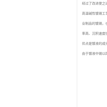
经过了改进使之
高温碱性镀锡工
业制品的镀锡，
率高、沉积速度
优点是镀液的成
由于镀液中锡以