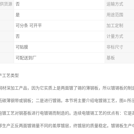
供货源
否
运输方式
是
用途范围
可分条 可开平
加工定制
否
计量方式
可贴膜
非标尺寸
可配送到厂
基板
产工艺类型
钢材深加工产品，因为它实质上是两面镀了锡的薄钢板，所以镀锡板的制
低碳薄钢带或钢板；二是进行镀锡。本节将主要介绍电镀锡工艺，图4-所
电镀工艺对钢基板进行电镀锡而制造的。连续电镀锡工艺的优点有：它是
够生产正反两面镀锡量不同的差厚镀层，终镀层的质量稳定。镀锡板生产