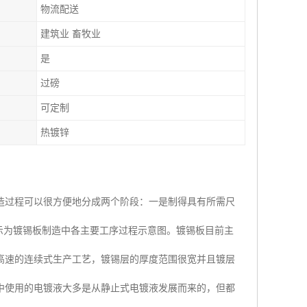
物流配送
建筑业 畜牧业
是
过磅
可定制
热镀锌
造过程可以很方便地分成两个阶段：一是制得具有所需尺
示为镀锡板制造中各主要工序过程示意图。镀锡板目前主
高速的连续式生产工艺，镀锡层的厚度范围很宽并且镀层
中使用的电镀液大多是从静止式电镀液发展而来的，但都