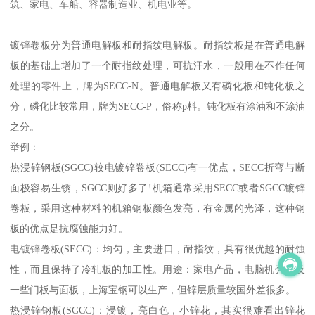
筑、家电、车船、容器制造业、机电业等。
镀锌卷板分为普通电解板和耐指纹电解板。耐指纹板是在普通电解
板的基础上增加了一个耐指纹处理，可抗汗水，一般用在不作任何
处理的零件上，牌为SECC-N。普通电解板又有磷化板和钝化板之
分，磷化比较常用，牌为SECC-P，俗称p料。钝化板有涂油和不涂油
之分。
举例：
热浸锌钢板(SGCC)较电镀锌卷板(SECC)有一优点，SECC折弯与断
面极容易生锈，SGCC则好多了!机箱通常采用SECC或者SGCC镀锌
卷板，采用这种材料的机箱钢板颜色发亮，有金属的光泽，这种钢
板的优点是抗腐蚀能力好。
电镀锌卷板(SECC)：均匀，主要进口，耐指纹，具有很优越的耐蚀
性，而且保持了冷轧板的加工性。用途：家电产品，电脑机壳以及
一些门板与面板，上海宝钢可以生产，但锌层质量较国外差很多。
热浸锌钢板(SGCC)：浸镀，亮白色，小锌花，其实很难看出锌花