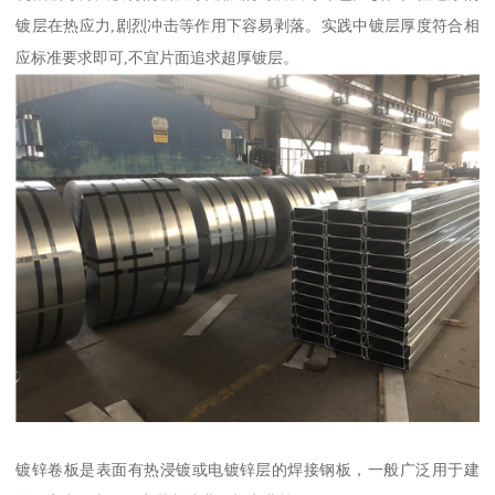
镀层在热应力,剧烈冲击等作用下容易剥落。实践中镀层厚度符合相
应标准要求即可,不宜片面追求超厚镀层。
镀锌卷板是表面有热浸镀或电镀锌层的焊接钢板，一般广泛用于建