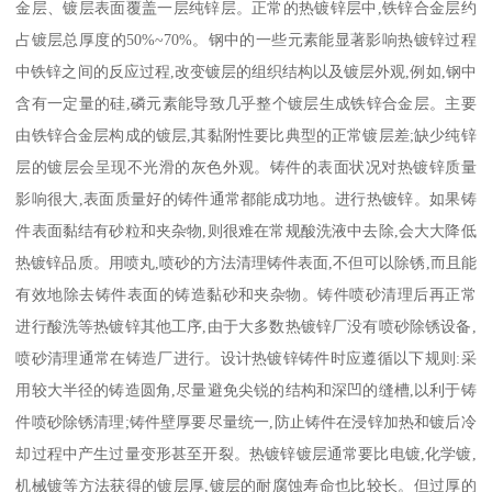
金层、镀层表面覆盖一层纯锌层。正常的热镀锌层中,铁锌合金层约
占镀层总厚度的50%~70%。钢中的一些元素能显著影响热镀锌过程
中铁锌之间的反应过程,改变镀层的组织结构以及镀层外观,例如,钢中
含有一定量的硅,磷元素能导致几乎整个镀层生成铁锌合金层。主要
由铁锌合金层构成的镀层,其黏附性要比典型的正常镀层差;缺少纯锌
层的镀层会呈现不光滑的灰色外观。铸件的表面状况对热镀锌质量
影响很大,表面质量好的铸件通常都能成功地。进行热镀锌。如果铸
件表面黏结有砂粒和夹杂物,则很难在常规酸洗液中去除,会大大降低
热镀锌品质。用喷丸,喷砂的方法清理铸件表面,不但可以除锈,而且能
有效地除去铸件表面的铸造黏砂和夹杂物。铸件喷砂清理后再正常
进行酸洗等热镀锌其他工序,由于大多数热镀锌厂没有喷砂除锈设备,
喷砂清理通常在铸造厂进行。设计热镀锌铸件时应遵循以下规则:采
用较大半径的铸造圆角,尽量避免尖锐的结构和深凹的缝槽,以利于铸
件喷砂除锈清理;铸件壁厚要尽量统一,防止铸件在浸锌加热和镀后冷
却过程中产生过量变形甚至开裂。热镀锌镀层通常要比电镀,化学镀,
机械镀等方法获得的镀层厚,镀层的耐腐蚀寿命也比较长。但过厚的