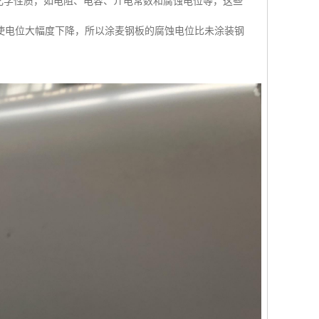
电化学性质，如电阻、电容、介电常数和腐蚀电位等，这些
使电位大幅度下降，所以涂麦钢板的腐蚀电位比未涂装钢