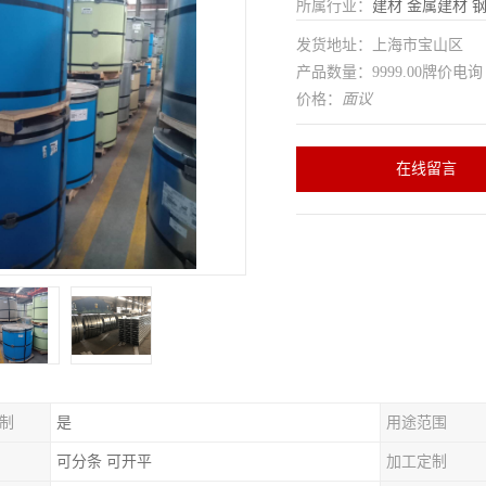
所属行业：
建材
金属建材
发货地址：上海市宝山区
产品数量：9999.00牌价电询
价格：
面议
在线留言
制
是
用途范围
可分条 可开平
加工定制