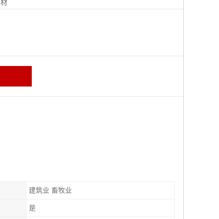
钢材
建筑业 畜牧业
是