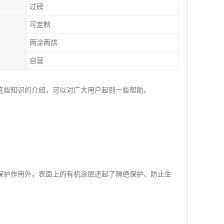
过磅
可定制
两涂两烘
自营
这些知识的介绍，可以对广大用户起到一些帮助。
保护作用外，表面上的有机涂层还起了隔绝保护、防止生