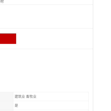
钢材
建筑业 畜牧业
是