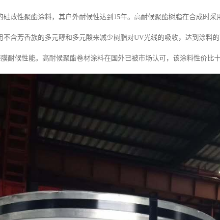
的硅改性聚酯涂料，其户外耐候性达到15年。高耐候聚酯树脂在合成时采
用不含芳香族的多元醇和多元酸来减少树脂对UV光线的吸收，达到涂料
高漆膜耐候性能。高耐候聚酯卷材涂料在国外已被市场认可，该涂料性价比