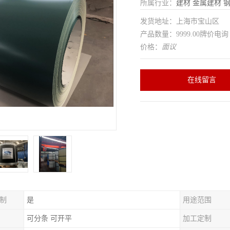
所属行业：
建材
金属建材
发货地址：上海市宝山区
产品数量：9999.00牌价电询
价格：
面议
在线留言
制
是
用途范围
可分条 可开平
加工定制