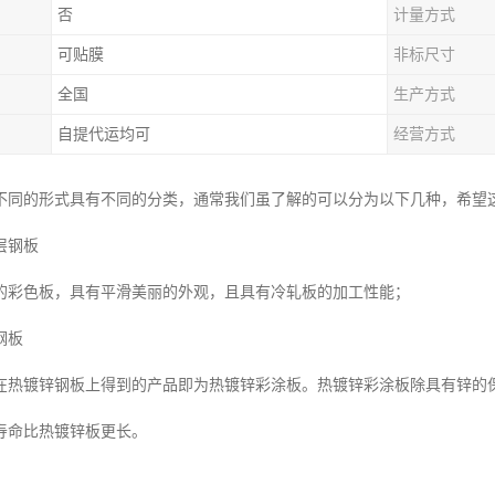
否
计量方式
可贴膜
非标尺寸
全国
生产方式
自提代运均可
经营方式
不同的形式具有不同的分类，通常我们虽了解的可以分为以下几种，希望
层钢板
的彩色板，具有平滑美丽的外观，且具有冷轧板的加工性能；
钢板
在热镀锌钢板上得到的产品即为热镀锌彩涂板。热镀锌彩涂板除具有锌的
寿命比热镀锌板更长。