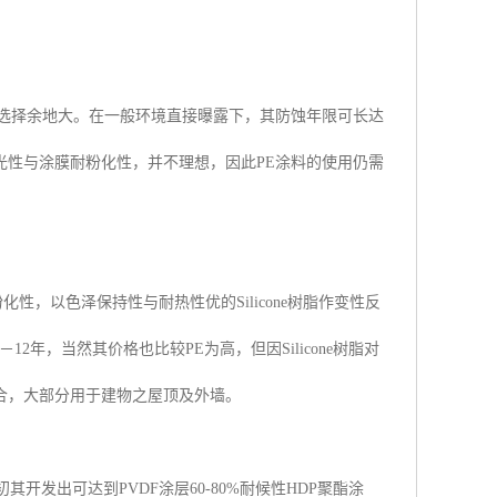
的选择余地大。在一般环境直接曝露下，其防蚀年限可长达
光性与涂膜耐粉化性，并不理想，因此PE涂料的使用仍需
化性，以色泽保持性与耐热性优的Silicone树脂作变性反
2年，当然其价格也比较PE为高，但因Silicone树脂对
合，大部分用于建物之屋顶及外墙。
初其开发出可达到PVDF涂层60-80%耐候性HDP聚酯涂