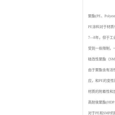
聚酯(PE、Polyest
PE涂料对于材
7—8年，但于
受到一些限制，
硅改性聚酯（SMP,Sili
由于聚酯含有活性
应，和PE的变性
材质的附着性和
高耐侯聚酯(HDP、Hig
对于PE和SMP的