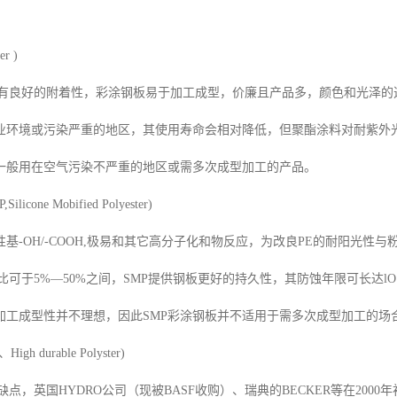
er )
质有良好的附着性，彩涂钢板易于加工成型，价廉且产品多，颜色和光泽
工业环境或污染严重的地区，其使用寿命会相对降低，但聚酯涂料对耐紫外
一般用在空气污染不严重的地区或需多次成型加工的产品。
cone Mobified Polyester)
基-OH/-COOH,极易和其它高分子化和物反应，为改良PE的耐阳光性与粉
比可于5%—50%之间，SMP提供钢板更好的持久性，其防蚀年限可长达lO－1
加工成型性并不理想，因此SMP彩涂钢板并不适用于需多次成型加工的场
h durable Polyster)
缺点，英国HYDRO公司（现被BASF收购）、瑞典的BECKER等在2000年