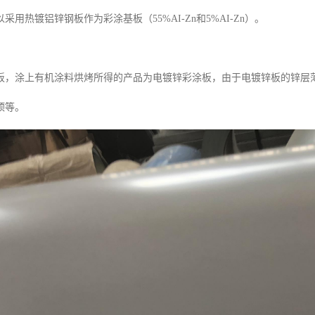
采用热镀铝锌钢板作为彩涂基板（55%AI-Zn和5%AI-Zn）。
，涂上有机涂料烘烤所得的产品为电镀锌彩涂板，由于电镀锌板的锌层薄，通
顶等。